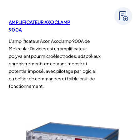
AMPLIFICATEUR AXOCLAMP
900A
L’amplificateur Axon Axoclamp 900A de
Molecular Devices est un amplificateur
polyvalent pour microélectrodes, adapté aux
enregistrements en courant imposé et
potentiel imposé, avec pilotage par logiciel
ou boîtier de commandes et faible bruit de
fonctionnement.