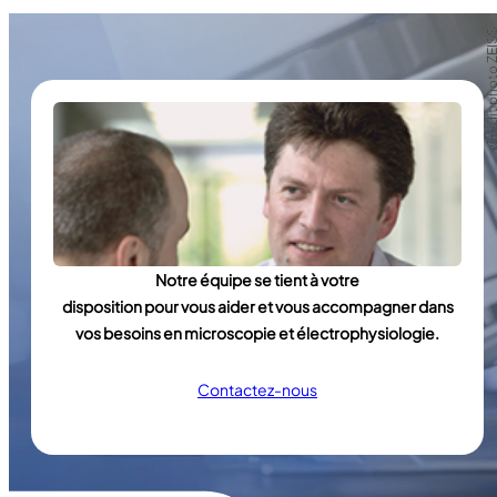
Crédit photo Z
Crédit photo Z
Notre équipe se tient à votre
disposition pour vous aider et vous accompagner dans
vos besoins en microscopie et électrophysiologie.
Contactez-nous