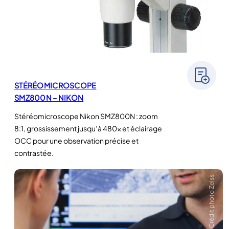
STÉRÉOMICROSCOPE
SMZ800N – NIKON
Stéréomicroscope Nikon SMZ800N : zoom
8:1, grossissement jusqu’à 480x et éclairage
OCC pour une observation précise et
contrastée.
Crédit photo Zeiss