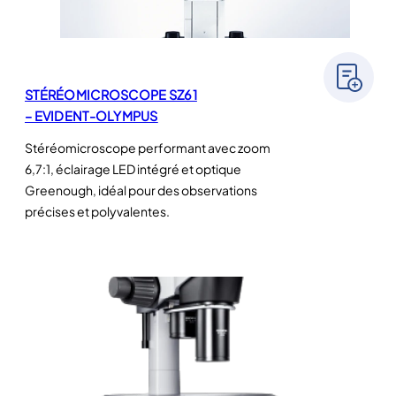
STÉRÉOMICROSCOPE SZ61
– EVIDENT-OLYMPUS
Stéréomicroscope performant avec zoom
6,7:1, éclairage LED intégré et optique
Greenough, idéal pour des observations
précises et polyvalentes.