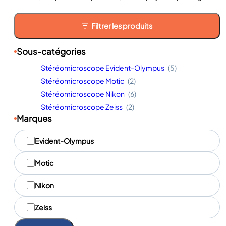
Filtrer les produits
Sous-catégories
Stéréomicroscope Evident-Olympus
(5)
Stéréomicroscope Motic
(2)
Stéréomicroscope Nikon
(6)
Stéréomicroscope Zeiss
(2)
Marques
M
Evident-Olympus
a
r
q
Motic
u
e
Nikon
s
Zeiss