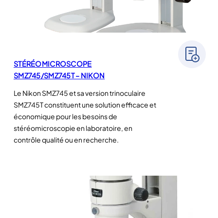
STÉRÉOMICROSCOPE
SMZ745/SMZ745T – NIKON
Le Nikon SMZ745 et sa version trinoculaire
SMZ745T constituent une solution efficace et
économique pour les besoins de
stéréomicroscopie en laboratoire, en
contrôle qualité ou en recherche.