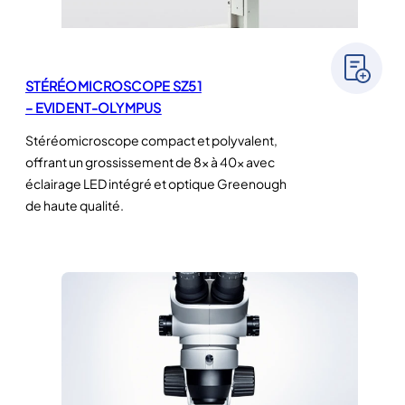
STÉRÉOMICROSCOPE SZ51
– EVIDENT-OLYMPUS
Stéréomicroscope compact et polyvalent,
offrant un grossissement de 8× à 40× avec
éclairage LED intégré et optique Greenough
de haute qualité.