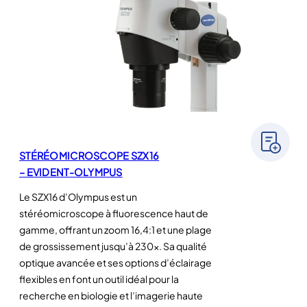
STÉRÉOMICROSCOPE SZX16
– EVIDENT-OLYMPUS
Le SZX16 d’Olympus est un
stéréomicroscope à fluorescence haut de
gamme, offrant un zoom 16,4:1 et une plage
de grossissement jusqu’à 230x. Sa qualité
optique avancée et ses options d’éclairage
flexibles en font un outil idéal pour la
recherche en biologie et l’imagerie haute