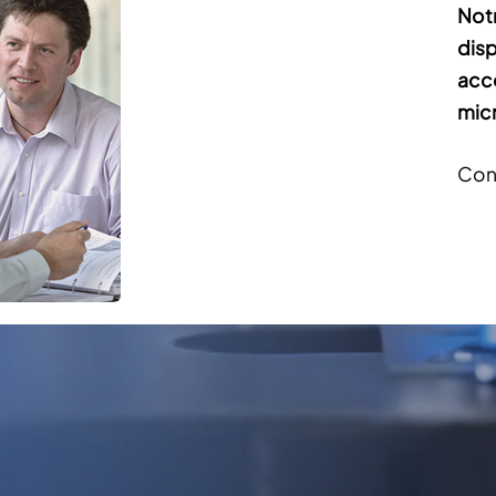
Notr
disp
acc
micr
Con