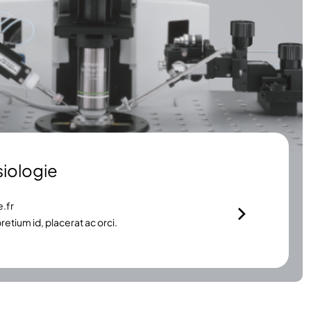
iologie
.fr
etium id, placerat ac orci.