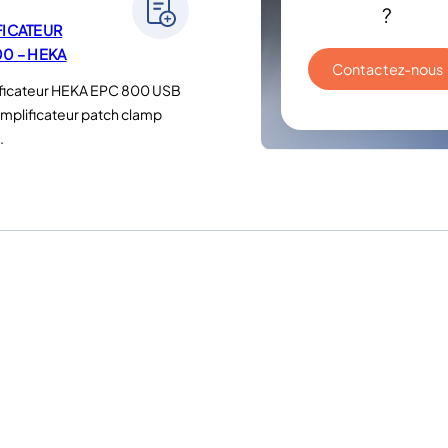
?
FICATEUR
00 – HEKA
Contactez-nous
ificateur HEKA EPC 800 USB
amplificateur patch clamp
.