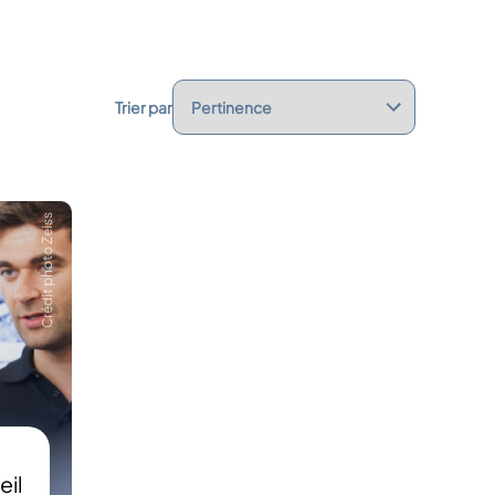
Trier par
Crédit photo Zeiss
eil