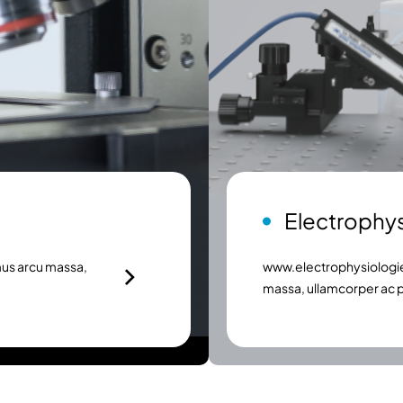
Electrophys
us arcu massa,
www.electrophysiologie
massa, ullamcorper ac pr