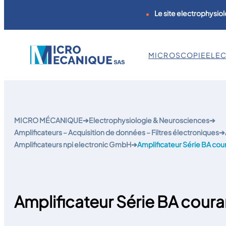
Le site electrophysiol
MICROSCOPIE
ELE
Aller
au
contenu
MICRO MÉCANIQUE
➔
Electrophysiologie & Neurosciences
➔
Amplificateurs – Acquisition de données – Filtres électroniques
➔
Amplificateurs npi electronic GmbH
➔
Amplificateur Série BA co
Amplificateur Série BA cour