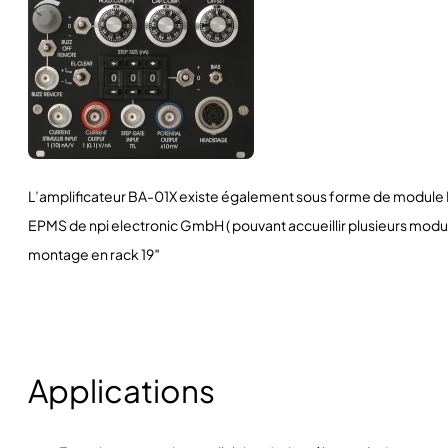
L’amplificateur BA-01X existe également sous forme de module
EPMS de npi electronic GmbH ( pouvant accueillir plusieurs modu
montage en rack 19″
Applications