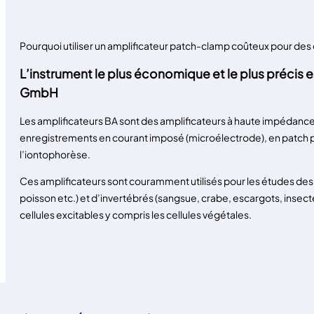
Pourquoi utiliser un amplificateur patch-clamp coûteux pour de
L’instrument le plus économique et le plus précis e
GmbH
Les amplificateurs BA sont des amplificateurs à haute impédanc
enregistrements en courant imposé (microélectrode), en patch p
l’iontophorèse.
Ces amplificateurs sont couramment utilisés pour les études des 
poisson etc.) et d’invertébrés (sangsue, crabe, escargots, insecte
cellules excitables y compris les cellules végétales.