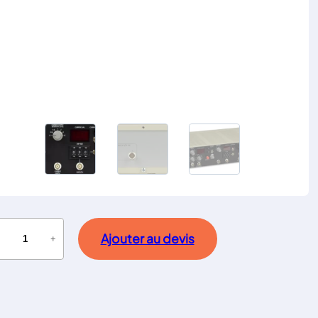
Ajouter au devis
−
+