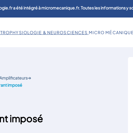
ogie.fr a été intégré à micromecanique.fr. Toutes les informations y 
CTROPHYSIOLOGIE & NEUROSCIENCES
MICRO MÉCANIQU
Amplificateurs
➔
urant imposé
ant imposé