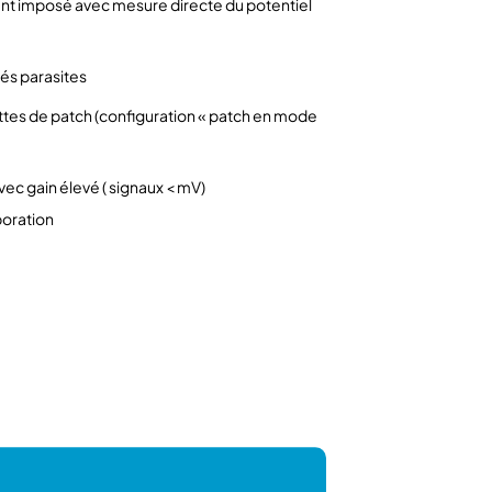
rant imposé avec mesure directe du potentiel
és parasites
ettes de patch (configuration « patch en mode
vec gain élevé ( signaux < mV)
poration