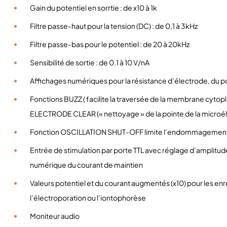
Gain du potentiel en sorrtie : de x10 à 1k
Filtre passe-haut pour la tension (DC) : de 0,1 à 3kHz
Filtre passe-bas pour le potentiel : de 20 à 20kHz
Sensibilité de sortie : de 0.1 à 10 V/nA
Affichages numériques pour la résistance d’électrode, du pot
Fonctions BUZZ ( facilite la traversée de la membrane cytopl
ELECTRODE CLEAR (« nettoyage » de la pointe de la microé
Fonction OSCILLATION SHUT-OFF limite l’endommagemen
Entrée de stimulation par porte TTL avec réglage d’amplitude
numérique du courant de maintien
Valeurs potentiel et du courant augmentés (x10) pour les enr
l’électroporation ou l’iontophorèse
Moniteur audio