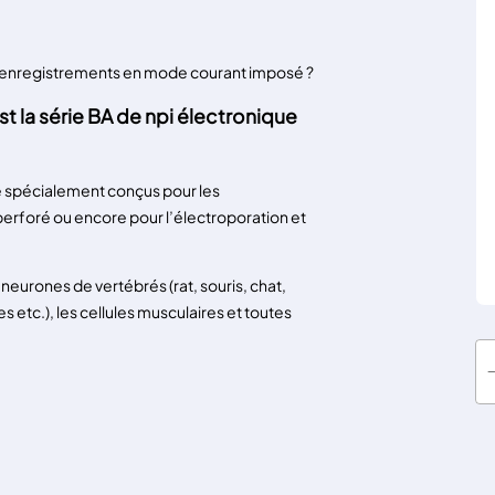
s enregistrements en mode courant imposé ?
st la série BA de npi électronique
e spécialement conçus pour les
erforé ou encore pour l’électroporation et
neurones de vertébrés (rat, souris, chat,
s etc.), les cellules musculaires et toutes
q
u
a
n
t
i