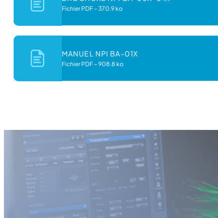
Fichier PDF
–
370.9 ko
MANUEL NPI BA-01X
Fichier PDF
–
908.8 ko