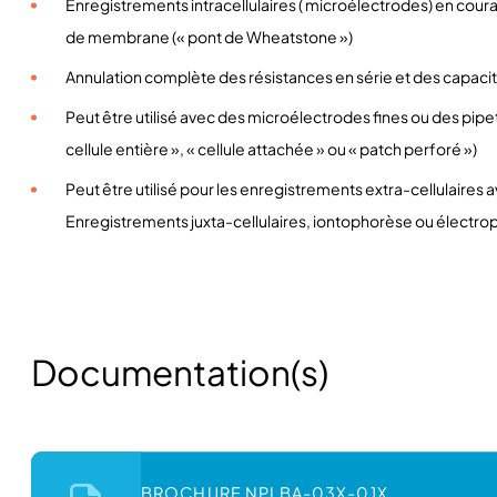
Enregistrements intracellulaires ( microélectrodes) en cou
de membrane (« pont de Wheatstone »)
Annulation complète des résistances en série et des capacit
Peut être utilisé avec des microélectrodes fines ou des pip
cellule entière », « cellule attachée » ou « patch perforé »)
Peut être utilisé pour les enregistrements extra-cellulaires a
Enregistrements juxta-cellulaires, iontophorèse ou électro
Documentation(s)
BROCHURE NPI BA-03X-01X