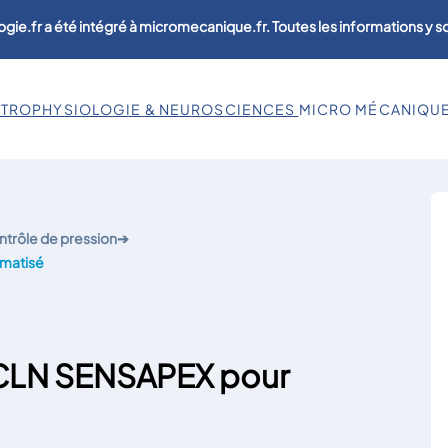
ogie.fr a été intégré à micromecanique.fr. Toutes les informations y 
CTROPHYSIOLOGIE & NEUROSCIENCES
MICRO MÉCANIQU
trôle de pression
➔
matisé
-CLN SENSAPEX pour