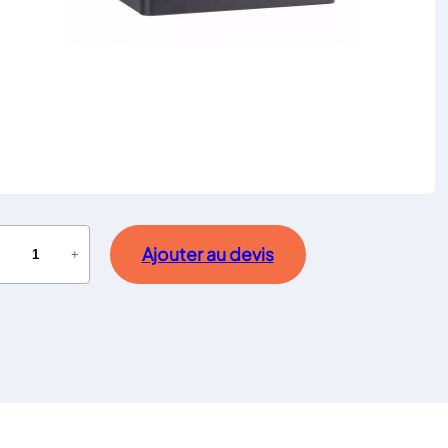
Ajouter au devis
−
+