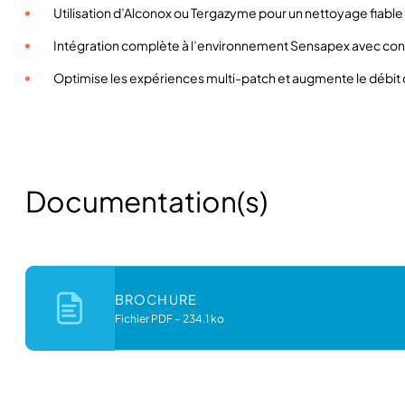
Utilisation d’Alconox ou Tergazyme pour un nettoyage fiable 
Intégration complète à l’environnement Sensapex avec contr
Optimise les expériences multi-patch et augmente le débit
Documentation(s)
BROCHURE
Fichier PDF
–
234.1 ko