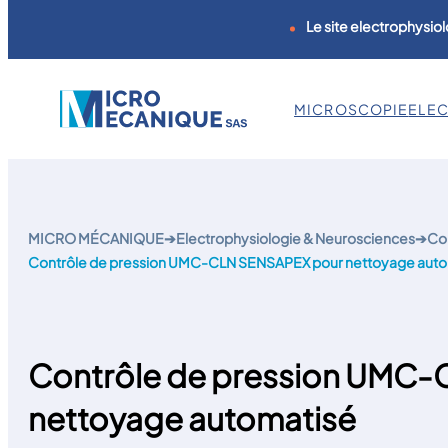
Le site electrophysiol
MICROSCOPIE
ELE
Aller
au
contenu
MICRO MÉCANIQUE
➔
Electrophysiologie & Neurosciences
➔
Con
Contrôle de pression UMC-CLN SENSAPEX pour nettoyage auto
Contrôle de pression UMC
nettoyage automatisé