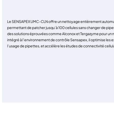
Le SENSAPEX UMC-CLN offre un nettoyage entièrement automatisé
permettant de patcher jusqu’à 100 cellules sans changer de pipett
des solutions éprouvées comme Alconox et Tergazyme pour un ne
intégré à l’environnement de contrôle Sensapex, il optimise les e
l’usage de pipettes, et accélère les études de connectivité cellul