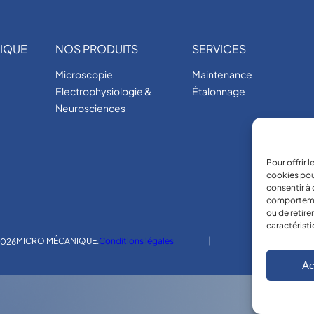
é
IQUE
NOS PRODUITS
SERVICES
Microscopie
Maintenance
Electrophysiologie &
Étalonnage
Neurosciences
Pour offrir 
cookies pou
consentir à 
comportement
ou de retire
caractéristi
MICRO MÉCANIQUE.
Conditions légales
026
Ac