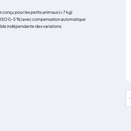
conçu pour les petits animaux (< 7 kg)
ion (ISO 0–5 %) avec compensation automatique
able indépendante des variations
q
u
a
n
t
i