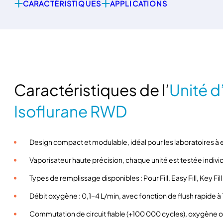
CARACTÉRISTIQUES
APPLICATIONS
Caractéristiques de l’
Unité d
Isoflurane RWD
Design compact et modulable, idéal pour les laboratoires à 
Vaporisateur haute précision, chaque unité est testée indiv
Types de remplissage disponibles : Pour Fill, Easy Fill, Key Fill
Débit oxygène : 0,1–4 L/min, avec fonction de flush rapide à
Commutation de circuit fiable (+100 000 cycles), oxygène ou