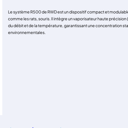
Le système R500 de RWD est un dispositif compact et modulable 
comme les rats, souris. Il intègre un vaporisateur haute précis
du débit et de la température, garantissant une concentration st
environnementales.