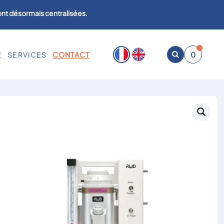
sont désormais centralisées.
E
SERVICES
CONTACT
0
Ouvrir
la
recherche