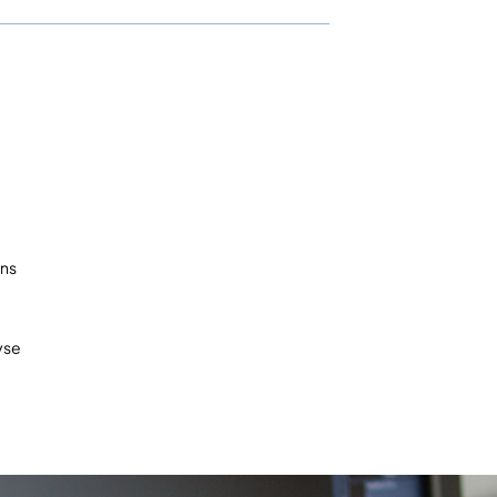
ins
yse