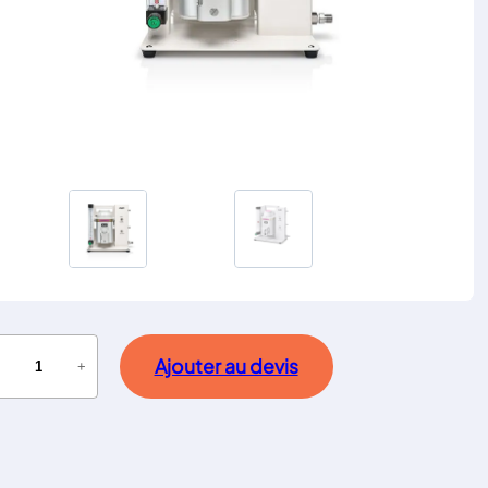
Ajouter au devis
−
+