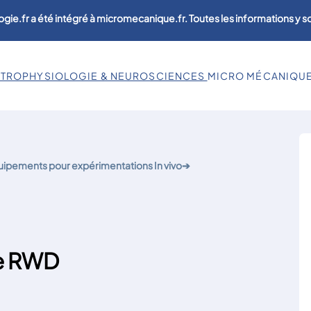
ogie.fr a été intégré à micromecanique.fr. Toutes les informations y 
CTROPHYSIOLOGIE & NEUROSCIENCES
MICRO MÉCANIQU
ipements pour expérimentations In vivo
➔
ne RWD