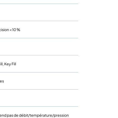
ision < 10 %
ll, Key Fill
les
pend pas de débit/température/pression