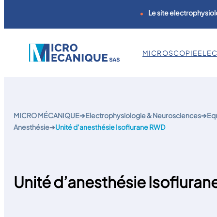
Le site electrophysiol
MICROSCOPIE
ELE
Aller
au
contenu
MICRO MÉCANIQUE
➔
Electrophysiologie & Neurosciences
➔
Equ
Anesthésie
➔
Unité d’anesthésie Isoflurane RWD
Unité d’anesthésie Isoflura