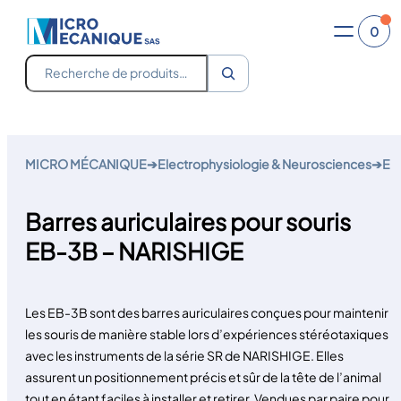
0
Recherche
Aller
au
MICRO MÉCANIQUE
➔
Electrophysiologie & Neurosciences
➔
Equ
contenu
Barres auriculaires pour souris
EB-3B – NARISHIGE
Les EB-3B sont des barres auriculaires conçues pour maintenir
les souris de manière stable lors d’expériences stéréotaxiques
avec les instruments de la série SR de NARISHIGE. Elles
assurent un positionnement précis et sûr de la tête de l’animal
tout en étant faciles à installer et retirer. Vendues par paire pour