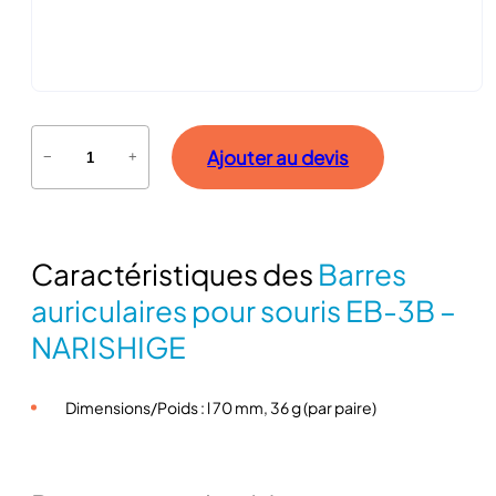
q
Ajouter au devis
−
+
u
a
n
t
Caractéristiques des
Barres
i
t
auriculaires pour souris EB-3B –
é
NARISHIGE
d
e
B
Dimensions/Poids : l 70 mm, 36 g (par paire)
a
r
r