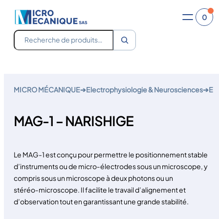
0
Recherche
Aller
au
MICRO MÉCANIQUE
➔
Electrophysiologie & Neurosciences
➔
Equ
contenu
MAG-1 – NARISHIGE
Le MAG-1 est conçu pour permettre le positionnement stable
d’instruments ou de micro‑électrodes sous un microscope, y
compris sous un microscope à deux photons ou un
stéréo‑microscope. Il facilite le travail d’alignement et
d’observation tout en garantissant une grande stabilité.