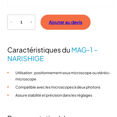
q
Ajouter au devis
−
+
u
a
n
t
Caractéristiques du
MAG-1 –
i
t
NARISHIGE
é
d
Utilisation : positionnement sous microscope ou stéréo-
e
microscope
M
A
Compatible avec les microscopes à deux photons
G
Assure stabilité et précision dans les réglages
-
1
–