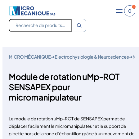
0
Recherche
Aller
au
MICRO MÉCANIQUE
➔
Electrophysiologie & Neurosciences
➔
Mic
contenu
Module de rotation uMp-ROT
SENSAPEX pour
micromanipulateur
Le module de rotation uMp-ROT de SENSAPEX permet de
déplacer facilement le micromanipulateur et le support de
pipette hors de la zone d’échantillon grâce à un mouvement de