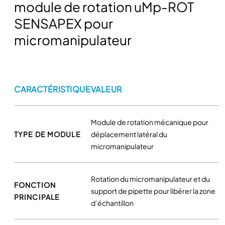
t
module de rotation uMp-ROT
é
SENSAPEX pour
d
micromanipulateur
e
M
o
d
u
CARACTÉRISTIQUE
VALEUR
l
e
d
Module de rotation mécanique pour
e
TYPE DE MODULE
déplacement latéral du
r
micromanipulateur
o
t
Rotation du micromanipulateur et du
a
FONCTION
support de pipette pour libérer la zone
t
PRINCIPALE
d’échantillon
i
o