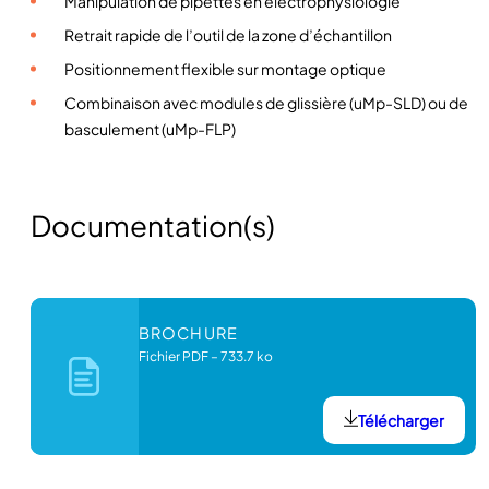
Manipulation de pipettes en électrophysiologie
Retrait rapide de l’outil de la zone d’échantillon
Positionnement flexible sur montage optique
Combinaison avec modules de glissière (uMp-SLD) ou de
basculement (uMp-FLP)
Documentation(s)
BROCHURE
Fichier PDF
–
733.7 ko
Télécharger