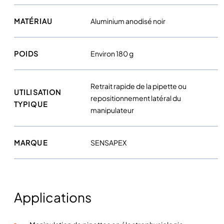
r
m
MATÉRIAU
Aluminium anodisé noir
i
c
POIDS
Environ 180 g
r
o
m
Retrait rapide de la pipette ou
UTILISATION
a
repositionnement latéral du
TYPIQUE
n
manipulateur
i
p
u
MARQUE
SENSAPEX
l
a
t
e
Applications
u
r