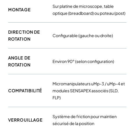
n
Sur platine de microscope, table
u
MONTAGE
optique (breadboard) ou poteau (post)
M
p
-
DIRECTION DE
Configurable (gauche ou droite)
R
ROTATION
O
T
ANGLE DE
S
Environ 90° (selon configuration)
ROTATION
E
N
S
Micromanipulateurs uMp-3 / uMp-4 et
A
COMPATIBILITÉ
modules SENSAPEX associés (SLD,
P
FLP)
E
X
p
Système de friction pour maintien
VERROUILLAGE
o
sécurisé de la position
u