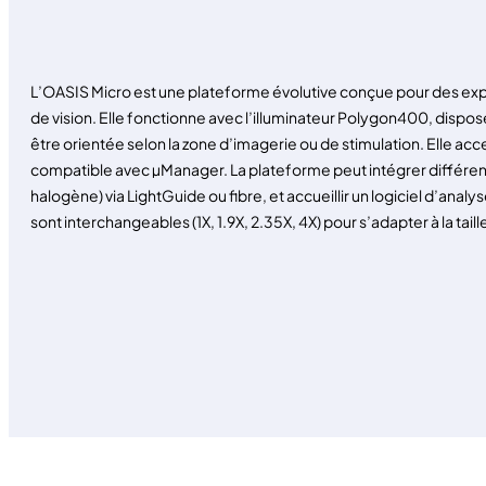
L’OASIS Micro est une plateforme évolutive conçue pour des exp
de vision. Elle fonctionne avec l’illuminateur Polygon400, dispo
être orientée selon la zone d’imagerie ou de stimulation. Elle a
compatible avec µManager. La plateforme peut intégrer différen
halogène) via LightGuide ou fibre, et accueillir un logiciel d’ana
sont interchangeables (1X, 1.9X, 2.35X, 4X) pour s’adapter à la taill