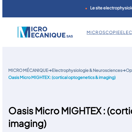
Le site electrophysiol
MICROSCOPIE
ELE
Aller
au
contenu
MICRO MÉCANIQUE
➔
Electrophysiologie & Neurosciences
➔
Op
Oasis Micro MIGHTEX : (cortical optogenetics & imaging)
Oasis Micro MIGHTEX : (cort
imaging)