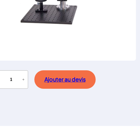
Ajouter au devis
−
+