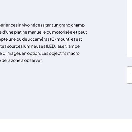
ériences in vivo nécessitant un grand champ
se d’une platine manuelle ou motorisée et peut
ccepte une ou deux caméras (C-mount) et est
tes sources lumineuses (LED, laser, lampe
lyse d’images en option. Les objectifs macro
e de la zone à observer.
q
u
a
n
t
i
t
é
d