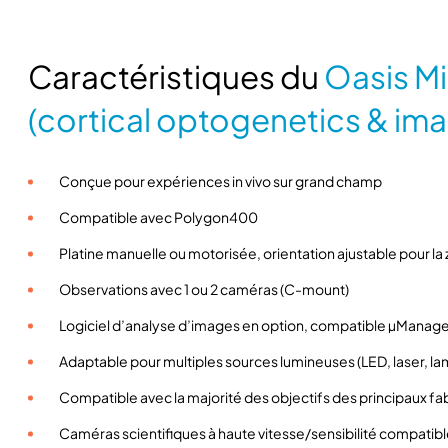
Caractéristiques du
Oasis M
(cortical optogenetics & ima
Conçue pour expériences in vivo sur grand champ
Compatible avec Polygon400
Platine manuelle ou motorisée, orientation ajustable pour la
Observations avec 1 ou 2 caméras (C-mount)
Logiciel d’analyse d’images en option, compatible µManag
Adaptable pour multiples sources lumineuses (LED, laser, lam
Compatible avec la majorité des objectifs des principaux fab
Caméras scientifiques à haute vitesse/sensibilité compatib