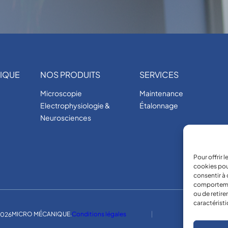
IQUE
NOS PRODUITS
SERVICES
Microscopie
Maintenance
Electrophysiologie &
Étalonnage
Neurosciences
Pour offrir 
cookies pou
consentir à 
comportement
ou de retire
caractéristi
MICRO MÉCANIQUE.
Conditions légales
026