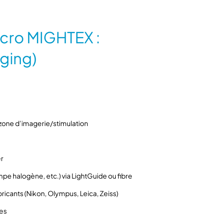
e
O
a
icro MIGHTEX :
s
i
ging)
s
M
i
c
r
o
 zone d’imagerie/stimulation
M
I
G
er
H
pe halogène, etc.) via LightGuide ou fibre
T
E
ricants (Nikon, Olympus, Leica, Zeiss)
X
les
: