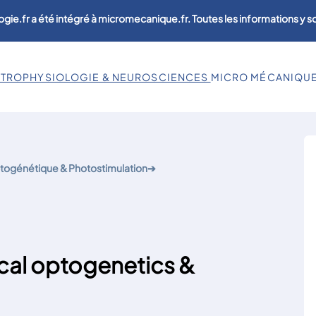
ogie.fr a été intégré à micromecanique.fr. Toutes les informations y 
CTROPHYSIOLOGIE & NEUROSCIENCES
MICRO MÉCANIQU
togénétique & Photostimulation
➔
ical optogenetics &