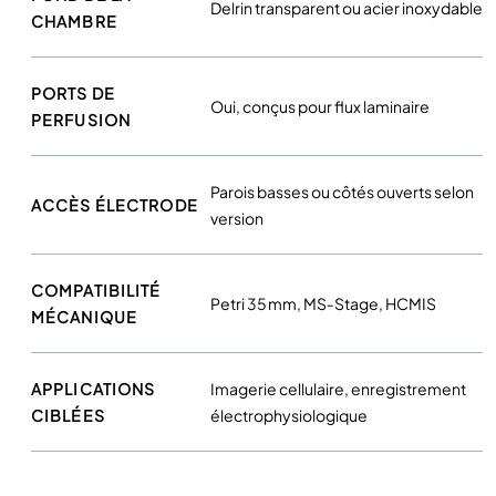
Delrin transparent ou acier inoxydable
S
CHAMBRE
c
i
PORTS DE
e
Oui, conçus pour flux laminaire
PERFUSION
n
t
i
Parois basses ou côtés ouverts selon
f
ACCÈS ÉLECTRODE
version
i
c
COMPATIBILITÉ
Petri 35 mm, MS‑Stage, HCMIS
MÉCANIQUE
APPLICATIONS
Imagerie cellulaire, enregistrement
CIBLÉES
électrophysiologique