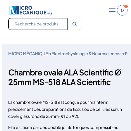
0
Recherche
Aller
au
MICRO MÉCANIQUE
➔
Electrophysiologie & Neurosciences
➔
Pe
contenu
Chambre ovale ALA Scientific Ø
25mm MS-518 ALA Scientific
La chambre ovale MS‑518 est conçue pour maintenir
précisément des préparations de tissus ou de cellules sur un
cover glass rond de
25 mm
(#1 ou #2).
Elle est fixée par des double joints toriques compressibles