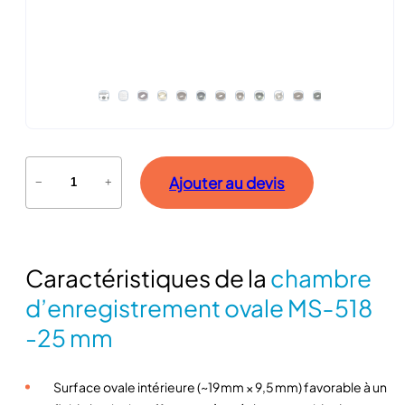
q
Ajouter au devis
−
+
u
a
n
t
Caractéristiques de la
chambre
i
t
d’enregistrement ovale MS‑518
é
-25 mm
d
e
C
Surface ovale intérieure (~19 mm × 9,5 mm) favorable à un
h