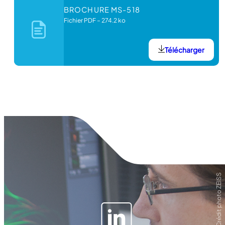
BROCHURE MS-518
Fichier PDF
–
274.2 ko
Télécharger
Crédit photo ZEISS