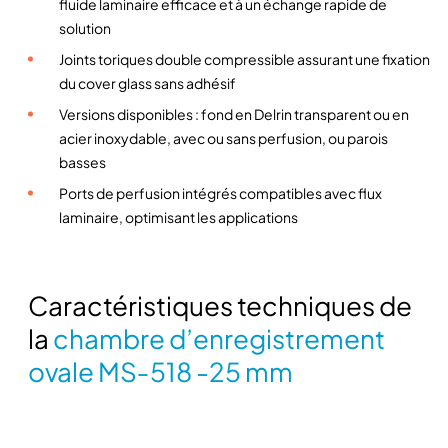
fluide laminaire efficace et à un échange rapide de
a
solution
m
Joints toriques double compressible assurant une fixation
b
du cover glass sans adhésif
r
Versions disponibles : fond en Delrin transparent ou en
e
acier inoxydable, avec ou sans perfusion, ou parois
o
basses
v
a
Ports de perfusion intégrés compatibles avec flux
l
laminaire, optimisant les applications
e
A
L
Caractéristiques techniques de
A
la
chambre d’enregistrement
S
c
ovale MS‑518 -25 mm
i
e
n