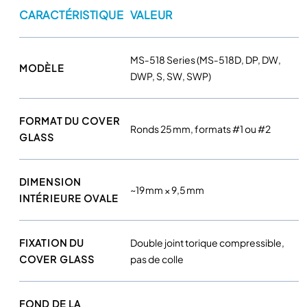
t
CARACTÉRISTIQUE
VALEUR
i
f
i
MS‑518 Series (MS‑518D, DP, DW,
MODÈLE
c
DWP, S, SW, SWP)
Ø
2
5
FORMAT DU COVER
Ronds 25 mm, formats #1 ou #2
m
GLASS
m
M
DIMENSION
S
~19 mm × 9,5 mm
INTÉRIEURE OVALE
-
5
1
FIXATION DU
Double joint torique compressible,
8
COVER GLASS
pas de colle
A
L
A
FOND DE LA