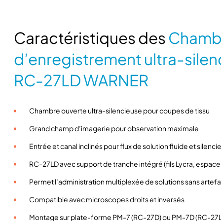
Caractéristiques des
Chamb
d’enregistrement ultra-sile
RC-27LD WARNER
Chambre ouverte ultra-silencieuse pour coupes de tissu
Grand champ d’imagerie pour observation maximale
Entrée et canal inclinés pour flux de solution fluide et silenci
RC-27LD avec support de tranche intégré (fils Lycra, espa
Permet l’administration multiplexée de solutions sans artef
Compatible avec microscopes droits et inversés
Montage sur plate-forme PM-7 (RC-27D) ou PM-7D (RC-27LD