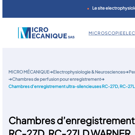
Le site electrophysiol
MICROSCOPIE
ELE
Aller
au
contenu
MICRO MÉCANIQUE
➔
Electrophysiologie & Neurosciences
➔
Pe
➔
Chambres de perfusion pour enregistrement
➔
Chambres d’enregistrement ultra-silencieuses RC-27D, RC-2
Chambres d’enregistrement 
RC-27D, RC-27LD WARNER