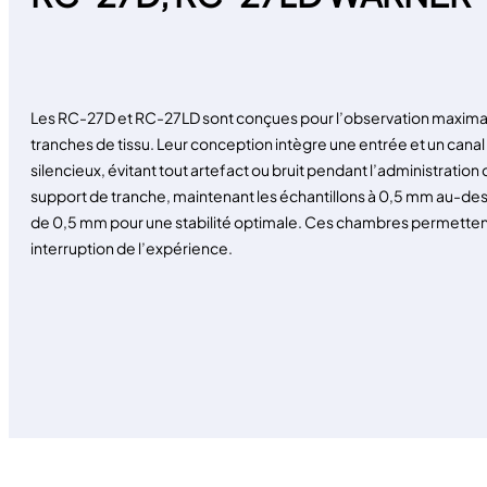
Les RC-27D et RC-27LD sont conçues pour l’observation maximal
tranches de tissu. Leur conception intègre une entrée et un canal i
silencieux, évitant tout artefact ou bruit pendant l’administration
support de tranche, maintenant les échantillons à 0,5 mm au-dess
de 0,5 mm pour une stabilité optimale. Ces chambres permettent
interruption de l’expérience.