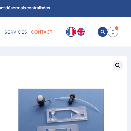
sont désormais centralisées.
E
SERVICES
CONTACT
0
Ouvrir
la
recherche