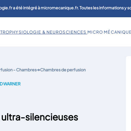
ogie.fr a été intégré à micromecanique.fr. Toutes les informations y 
CTROPHYSIOLOGIE & NEUROSCIENCES
MICRO MÉCANIQU
rfusion – Chambres
➔
Chambres de perfusion
7LD WARNER
ultra-silencieuses