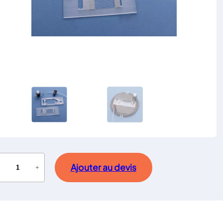
Ajouter au devis
−
+