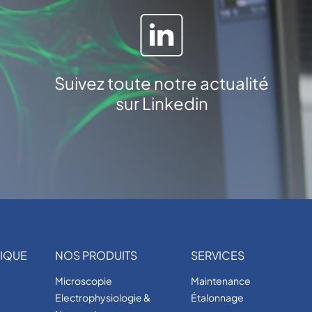
e
n
c
i
e
Suivez toute notre actualité
u
sur Linkedin
s
e
s
R
C
-
2
7
D
IQUE
NOS PRODUITS
SERVICES
,
R
Microscopie
Maintenance
C
Electrophysiologie &
Étalonnage
-