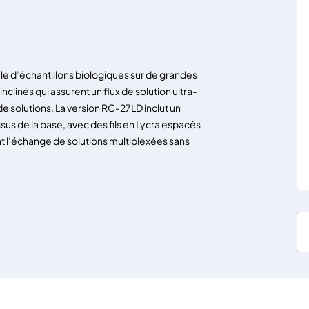
e d’échantillons biologiques sur de grandes
nclinés qui assurent un flux de solution ultra-
 de solutions. La version RC-27LD inclut un
us de la base, avec des fils en Lycra espacés
 l’échange de solutions multiplexées sans
q
u
a
n
t
i