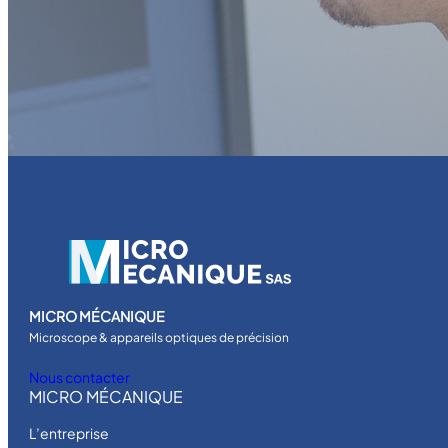
s
i
o
n
t
r
è
s
r
a
p
i
d
MICRO MÉCANIQUE
e
Microscope & appareils optiques de précision
R
C
Nous contacter
MICRO MÉCANIQUE
-
2
L’entreprise
4