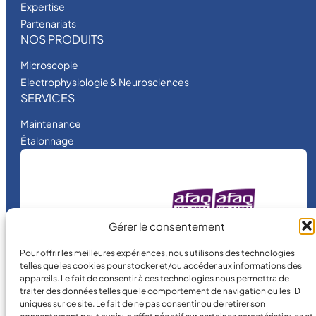
Expertise
,
Partenariats
R
NOS PRODUITS
C
Microscopie
-
Electrophysiologie & Neurosciences
2
SERVICES
4
E
Maintenance
W
Étalonnage
A
R
N
E
MICRO MÉCANIQUE
R
Gérer le consentement
est une entreprise
certifiée.
Pour offrir les meilleures expériences, nous utilisons des technologies
telles que les cookies pour stocker et/ou accéder aux informations des
appareils. Le fait de consentir à ces technologies nous permettra de
traiter des données telles que le comportement de navigation ou les ID
uniques sur ce site. Le fait de ne pas consentir ou de retirer son