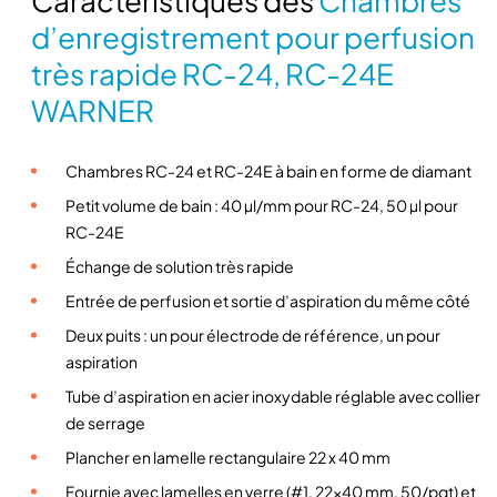
Caractéristiques des
Chambres
t
d’enregistrement pour perfusion
é
très rapide RC-24, RC-24E
d
WARNER
e
C
h
Chambres RC-24 et RC-24E à bain en forme de diamant
a
Petit volume de bain : 40 µl/mm pour RC-24, 50 µl pour
m
RC-24E
b
r
Échange de solution très rapide
e
Entrée de perfusion et sortie d’aspiration du même côté
s
Deux puits : un pour électrode de référence, un pour
d
aspiration
'
e
Tube d’aspiration en acier inoxydable réglable avec collier
n
de serrage
r
Plancher en lamelle rectangulaire 22 x 40 mm
e
Fournie avec lamelles en verre (#1, 22×40 mm, 50/pqt) et