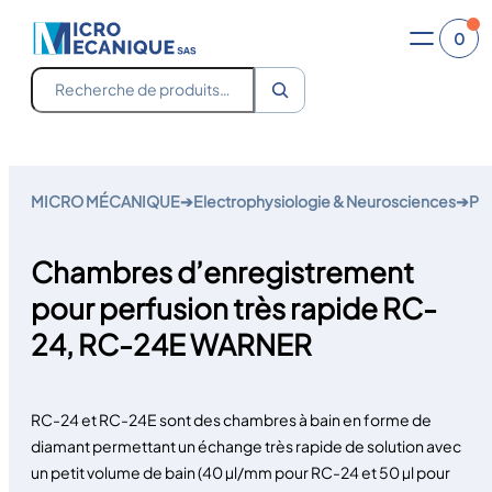
0
Recherche
Aller
au
MICRO MÉCANIQUE
➔
Electrophysiologie & Neurosciences
➔
Pe
contenu
Chambres d’enregistrement
pour perfusion très rapide RC-
24, RC-24E WARNER
RC-24 et RC-24E sont des chambres à bain en forme de
diamant permettant un échange très rapide de solution avec
un petit volume de bain (40 µl/mm pour RC-24 et 50 µl pour