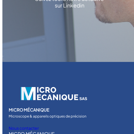
2
sur Linkedin
6
Z
W
A
R
N
E
R
MICRO MÉCANIQUE
Microscope & appareils optiques de précision
Nous contacter
MICRO MÉCANIQUE