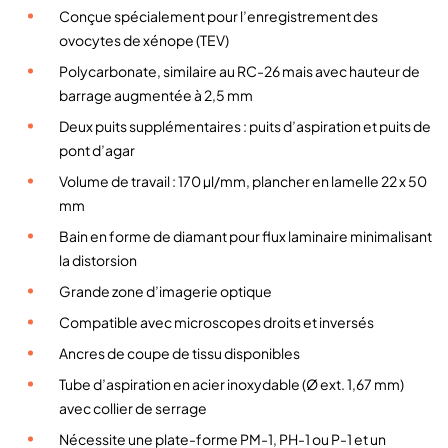
C
Conçue spécialement pour l’enregistrement des
h
ovocytes de xénope (TEV)
a
Polycarbonate, similaire au RC-26 mais avec hauteur de
m
barrage augmentée à 2,5 mm
b
Deux puits supplémentaires : puits d’aspiration et puits de
r
pont d’agar
e
d
Volume de travail : 170 µl/mm, plancher en lamelle 22 x 50
'
mm
e
Bain en forme de diamant pour flux laminaire minimalisant
n
la distorsion
r
Grande zone d’imagerie optique
e
Compatible avec microscopes droits et inversés
g
i
Ancres de coupe de tissu disponibles
s
Tube d’aspiration en acier inoxydable (Ø ext. 1,67 mm)
t
avec collier de serrage
r
Nécessite une plate-forme PM-1, PH-1 ou P-1 et un
e