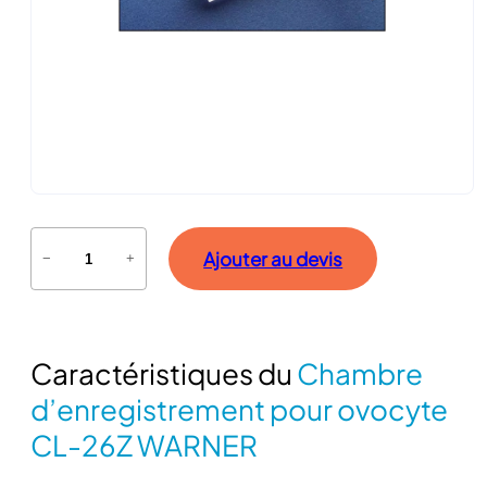
q
Ajouter au devis
−
+
u
a
n
t
Caractéristiques du
Chambre
i
t
d’enregistrement pour ovocyte
é
CL-26Z WARNER
d
e