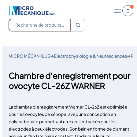
0
Recherche
Aller
au
MICRO MÉCANIQUE
➔
Electrophysiologie & Neurosciences
➔
Pe
contenu
Chambre d’enregistrement pour
ovocyte CL-26Z WARNER
La chambre d’enregistrement Warner CL-26Z est optimisée
pour les ovocytes de xénope, avec une conception en
polycarbonate permettant un excellent accès pour les
électrodes à deux électrodes. Son bain en forme de diamant
assure un flux laminaire constant, tandis que le puits