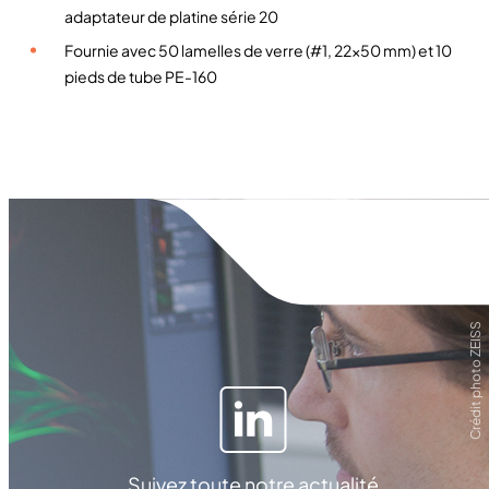
adaptateur de platine série 20
m
e
Fournie avec 50 lamelles de verre (#1, 22×50 mm) et 10
n
pieds de tube PE-160
t
p
o
u
r
o
v
o
c
Crédit photo ZEISS
y
t
e
C
L
-
Suivez toute notre actualité