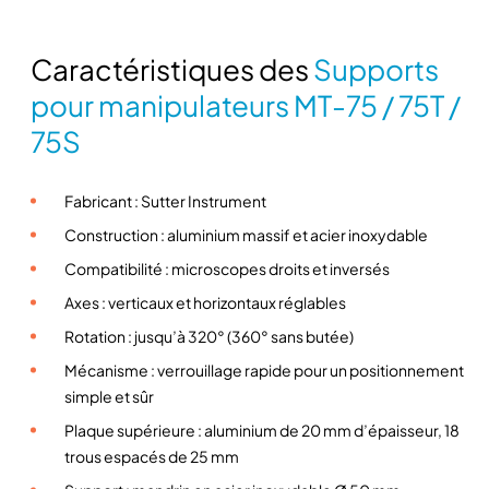
n
t
Caractéristiques des
Supports
i
t
pour manipulateurs MT-75 / 75T /
é
75S
d
e
S
Fabricant : Sutter Instrument
u
Construction : aluminium massif et acier inoxydable
p
Compatibilité : microscopes droits et inversés
p
o
Axes : verticaux et horizontaux réglables
r
Rotation : jusqu’à 320° (360° sans butée)
t
Mécanisme : verrouillage rapide pour un positionnement
s
simple et sûr
p
Plaque supérieure : aluminium de 20 mm d’épaisseur, 18
o
trous espacés de 25 mm
u
r