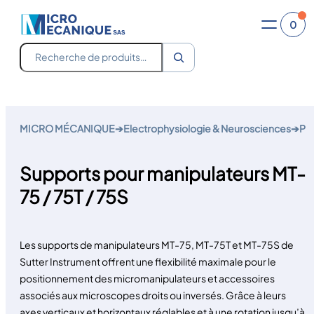
0
Recherche
Aller
au
MICRO MÉCANIQUE
➔
Electrophysiologie & Neurosciences
➔
Pla
contenu
Supports pour manipulateurs MT-
75 / 75T / 75S
Les supports de manipulateurs MT-75, MT-75T et MT-75S de
Sutter Instrument offrent une flexibilité maximale pour le
positionnement des micromanipulateurs et accessoires
associés aux microscopes droits ou inversés. Grâce à leurs
axes verticaux et horizontaux réglables et à une rotation jusqu’à