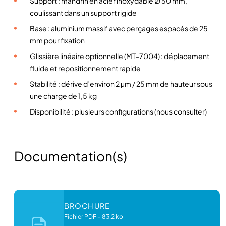
Support : mandrin en acier inoxydable Ø 50 mm,
m
coulissant dans un support rigide
a
Base : aluminium massif avec perçages espacés de 25
n
mm pour fixation
i
Glissière linéaire optionnelle (MT-7004) : déplacement
p
fluide et repositionnement rapide
u
l
Stabilité : dérive d’environ 2 µm / 25 mm de hauteur sous
a
une charge de 1,5 kg
t
Disponibilité : plusieurs configurations (nous consulter)
e
u
r
Documentation(s)
s
M
T
-
7
BROCHURE
5
Fichier PDF
–
83.2 ko