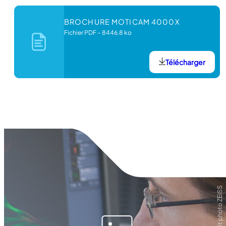
BROCHURE MOTICAM 4000X
Fichier PDF
–
8446.8 ko
Télécharger
Crédit photo ZEISS