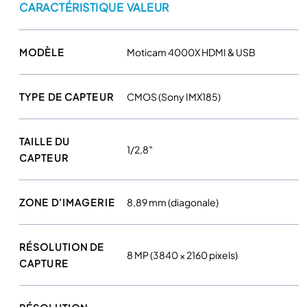
CARACTÉRISTIQUE
VALEUR
a
m
é
MODÈLE
Moticam 4000X HDMI & USB
r
a
C
TYPE DE CAPTEUR
CMOS (Sony IMX185)
o
u
TAILLE DU
l
1/2,8″
CAPTEUR
e
u
r
ZONE D’IMAGERIE
8,89 mm (diagonale)
M
o
t
RÉSOLUTION DE
8 MP (3840 × 2160 pixels)
i
CAPTURE
c
a