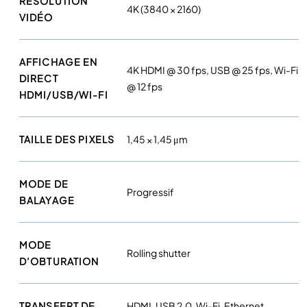
RÉSOLUTION
m
4K (3840 × 2160)
VIDÉO
4
0
0
AFFICHAGE EN
0
4K HDMI @ 30 fps, USB @ 25 fps, Wi-Fi
DIRECT
X
@ 12 fps
HDMI/USB/WI-FI
TAILLE DES PIXELS
1,45 × 1,45 μm
MODE DE
Progressif
BALAYAGE
MODE
Rolling shutter
D’OBTURATION
TRANSFERT DE
HDMI, USB 2.0, Wi-Fi, Ethernet,