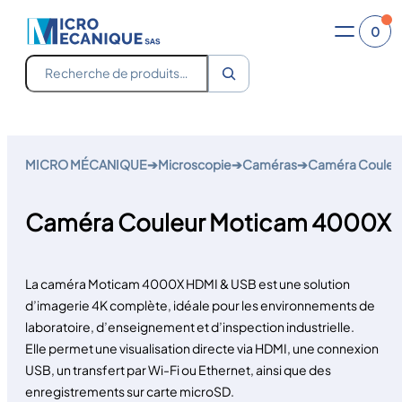
0
Recherche
Aller
au
MICRO MÉCANIQUE
➔
Microscopie
➔
Caméras
➔
Caméra Couleu
contenu
Caméra Couleur Moticam 4000X
La caméra Moticam 4000X HDMI & USB est une solution
d’imagerie 4K complète, idéale pour les environnements de
laboratoire, d’enseignement et d’inspection industrielle.
Elle permet une visualisation directe via HDMI, une connexion
USB, un transfert par Wi-Fi ou Ethernet, ainsi que des
enregistrements sur carte microSD.