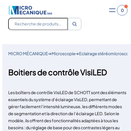
0
Recherche
Aller
au
MICRO MÉCANIQUE
➔
Microscopie
➔
Eclairage stéréomicrosco
contenu
Boitiers de contrôle VisiLED
Les boîtiers de contrôle VisiLED de SCHOTT sont des éléments
essentiels du système d’éclairage VisLED, permettant de
gérer facilement l’intensité lumineuse, les différents modes
de segmentation et la direction de l’éclairage LED. Selon le
modèle, ils offrent des fonctionnalités adaptées à tous les
besoins : du réglage de base pour des contrastes légers au