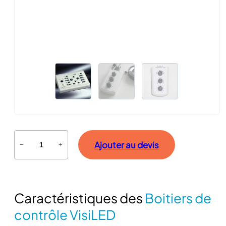
q
Ajouter au devis
−
+
u
a
n
t
Caractéristiques des
Boitiers de
i
t
contrôle VisiLED
é