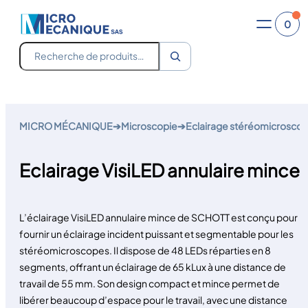
0
Recherche
Aller
au
MICRO MÉCANIQUE
➔
Microscopie
➔
Eclairage stéréomicrosco
contenu
Eclairage VisiLED annulaire mince
L’éclairage VisiLED annulaire mince de SCHOTT est conçu pour
fournir un éclairage incident puissant et segmentable pour les
stéréomicroscopes. Il dispose de 48 LEDs réparties en 8
segments, offrant un éclairage de 65 kLux à une distance de
travail de 55 mm. Son design compact et mince permet de
libérer beaucoup d’espace pour le travail, avec une distance