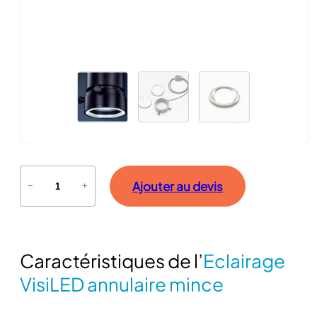
q
Ajouter au devis
−
+
u
a
n
t
Caractéristiques de l’
Eclairage
i
t
VisiLED annulaire mince
é
d