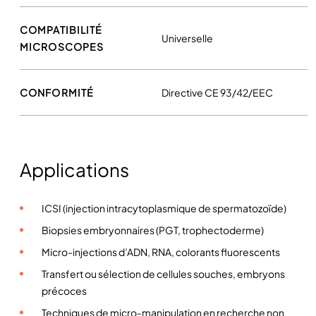
a
l
COMPATIBILITÉ
Universelle
e
MICROSCOPES
)
CONFORMITÉ
Directive CE 93/42/EEC
Applications
ICSI (injection intracytoplasmique de spermatozoïde)
Biopsies embryonnaires (PGT, trophectoderme)
Micro-injections d’ADN, RNA, colorants fluorescents
Transfert ou sélection de cellules souches, embryons
précoces
Techniques de micro‑manipulation en recherche non