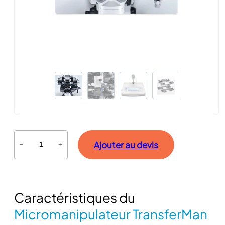
q
Ajouter au devis
−
+
u
a
n
t
Caractéristiques du
i
t
Micromanipulateur TransferMan
é