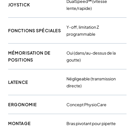
DualSpeed™ (vitesse
V
JOYSTICK
lente/rapide)
F
(
a
Y‑off, limitation Z
p
FONCTIONS SPÉCIALES
programmable
p
l
i
MÉMORISATION DE
Oui (dans/au-dessus de la
c
POSITIONS
goutte)
a
t
i
Négligeable (transmission
LATENCE
o
directe)
n
m
ERGONOMIE
Concept PhysioCare
é
d
i
MONTAGE
Bras pivotant pour pipette
c