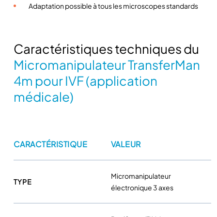
Adaptation possible à tous les microscopes standards
T
r
a
Caractéristiques techniques du
n
s
Micromanipulateur TransferMan
f
4m pour IVF (application
e
r
médicale)
M
a
n
4
CARACTÉRISTIQUE
VALEUR
m
p
o
Micromanipulateur
TYPE
u
électronique 3 axes
r
I