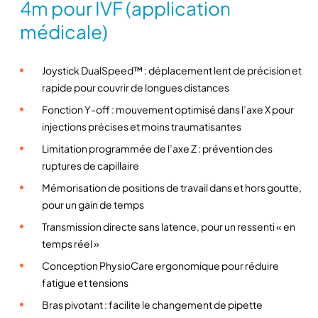
4m pour IVF (application
d
médicale)
e
M
i
Joystick DualSpeed™ : déplacement lent de précision et
c
rapide pour couvrir de longues distances
r
Fonction Y-off : mouvement optimisé dans l’axe X pour
o
injections précises et moins traumatisantes
m
a
Limitation programmée de l’axe Z : prévention des
n
ruptures de capillaire
i
Mémorisation de positions de travail dans et hors goutte,
p
pour un gain de temps
u
Transmission directe sans latence, pour un ressenti « en
l
temps réel »
a
t
Conception PhysioCare ergonomique pour réduire
e
fatigue et tensions
u
Bras pivotant : facilite le changement de pipette
r