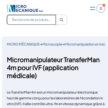
0
Recherche
Aller
au
MICRO MÉCANIQUE
➔
Microscopie
➔
Micromanipulation et micro
contenu
Micromanipulateur TransferMan
4m pour IVF (application
médicale)
Le TransferMan 4m est un micromanipulateur électronique
haut de gamme conçu pour les laboratoires de fécondation in
vitro (IVF). Il allie contrôle ultra‑fin et vitesse dynamique grâce à