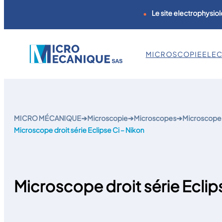
Le site electrophysiol
MICROSCOPIE
ELE
Aller
au
contenu
MICRO MÉCANIQUE
➔
Microscopie
➔
Microscopes
➔
Microscope 
Microscope droit série Eclipse Ci – Nikon
Microscope droit série Eclip