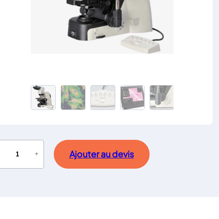
Ajouter au devis
−
+