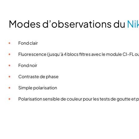
Modes d’observations du
Ni
Fond clair
Fluorescence (jusqu’à 4 blocs filtres avec le module CI-FL o
Fond noir
Contraste de phase
Simple polarisation
Polarisation sensible de couleur pour les tests de goutte e