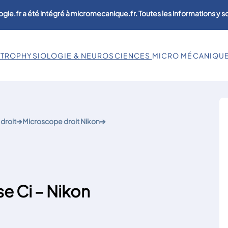
ogie.fr a été intégré à micromecanique.fr. Toutes les informations y 
CTROPHYSIOLOGIE & NEUROSCIENCES
MICRO MÉCANIQU
droit
➔
Microscope droit Nikon
➔
se Ci – Nikon