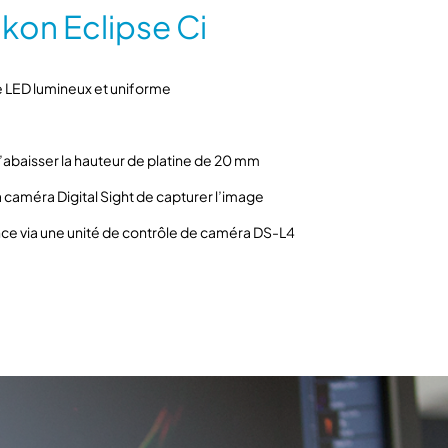
s
ikon Eclipse Ci
é
r
i
 LED lumineux et uniforme
e
E
c
d’abaisser la hauteur de platine de 20 mm
l
i
 caméra Digital Sight de capturer l’image
p
ce via une unité de contrôle de caméra DS-L4
s
e
C
i
–
N
i
k
o