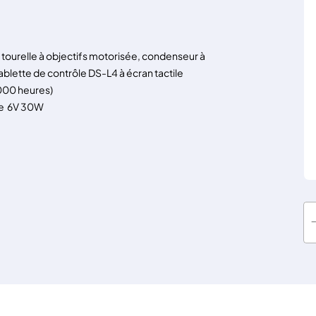
, tourelle à objectifs motorisée, condenseur à
lette de contrôle DS-L4 à écran tactile
 000 heures)
ne 6V 30W
q
u
a
n
t
i
t