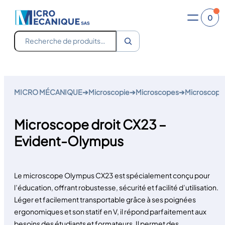
0
Recherche
Aller
au
MICRO MÉCANIQUE
➔
Microscopie
➔
Microscopes
➔
Microscope 
contenu
Microscope droit CX23 –
Evident-Olympus
Le microscope Olympus CX23 est spécialement conçu pour
l’éducation, offrant robustesse, sécurité et facilité d’utilisation.
Léger et facilement transportable grâce à ses poignées
ergonomiques et son statif en V, il répond parfaitement aux
besoins des étudiants et formateurs. Il permet des