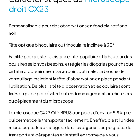
t
droit CX23
é
d
Personnalisable pour des observations en fond clair et fond
e
noir
M
i
Tête optique binoculaire ou trinoculaire inclinée à 30°
c
Facilité pour ajuster la distance interpupillaire et la hauteur des
r
oculaires selon vos besoins, et régler les dioptries pour chaque
o
œil afin d’obtenir une mise au point optimale. La broche de
s
verrouillage maintient la tête d’observation en place pendant
c
l’utilisation. De plus, la tête d’observation et les oculaires sont
o
fixés en place pour éviter tout endommagement ou chute lors
p
du déplacement du microscope.
e
d
Le microscope CX23 OLYMPUS a un poids d’environ 5,9 kg ce
r
qui permet de le transporter facilement. En effet, c’est l’un des
o
microscopes les plus légers de sa catégorie. Les poignées de
i
transport antidérapantes et le statif en forme de V vous
t