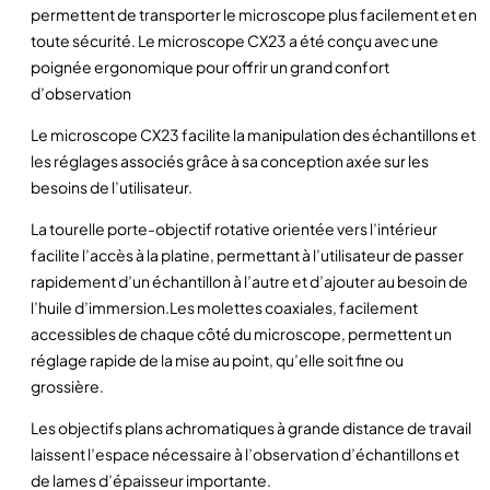
permettent de transporter le microscope plus facilement et en
C
toute sécurité. Le microscope CX23 a été conçu avec une
X
poignée ergonomique pour offrir un grand confort
2
d’observation
3
–
Le microscope CX23 facilite la manipulation des échantillons et
E
les réglages associés grâce à sa conception axée sur les
v
besoins de l’utilisateur.
i
La tourelle porte-objectif rotative orientée vers l’intérieur
d
facilite l’accès à la platine, permettant à l’utilisateur de passer
e
rapidement d’un échantillon à l’autre et d’ajouter au besoin de
n
l’huile d’immersion.Les molettes coaxiales, facilement
t
accessibles de chaque côté du microscope, permettent un
-
réglage rapide de la mise au point, qu’elle soit fine ou
O
grossière.
l
y
Les objectifs plans achromatiques à grande distance de travail
m
laissent l’espace nécessaire à l’observation d’échantillons et
p
de lames d’épaisseur importante.