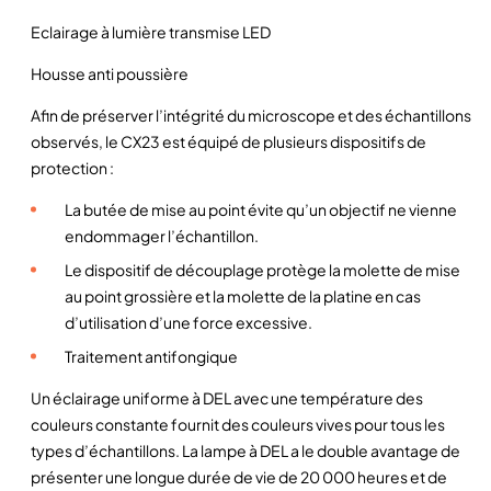
u
Eclairage à lumière transmise LED
s
Housse anti poussière
Afin de préserver l’intégrité du microscope et des échantillons
observés, le CX23 est équipé de plusieurs dispositifs de
protection :
La butée de mise au point évite qu’un objectif ne vienne
endommager l’échantillon.
Le dispositif de découplage protège la molette de mise
au point grossière et la molette de la platine en cas
d’utilisation d’une force excessive.
Traitement antifongique
Un éclairage uniforme à DEL avec une température des
couleurs constante fournit des couleurs vives pour tous les
types d’échantillons. La lampe à DEL a le double avantage de
présenter une longue durée de vie de 20 000 heures et de