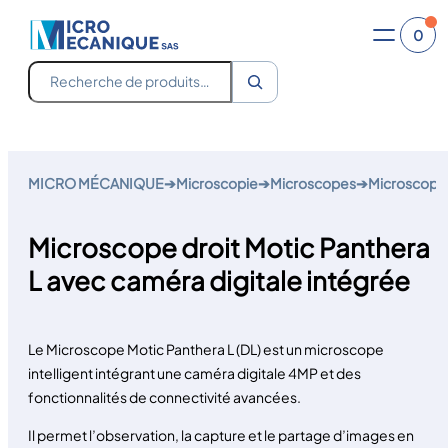
0
Recherche
Aller
au
MICRO MÉCANIQUE
➔
Microscopie
➔
Microscopes
➔
Microscope 
contenu
Microscope droit Motic Panthera
L avec caméra digitale intégrée
Le Microscope Motic Panthera L (DL) est un microscope
intelligent intégrant une caméra digitale 4MP et des
fonctionnalités de connectivité avancées.
Il permet l’observation, la capture et le partage d’images en