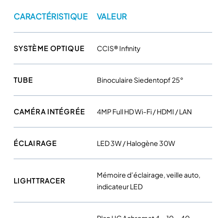
t
i
CARACTÉRISTIQUE
VALEUR
c
P
SYSTÈME OPTIQUE
CCIS® Infinity
a
n
t
TUBE
Binoculaire Siedentopf 25°
h
e
r
CAMÉRA INTÉGRÉE
4MP Full HD Wi-Fi / HDMI / LAN
a
L
ÉCLAIRAGE
LED 3W / Halogène 30W
a
v
e
Mémoire d’éclairage, veille auto,
c
LIGHTTRACER
indicateur LED
c
a
m