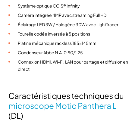
d
Système optique CCIS® Infinity
e
M
Caméra intégrée 4MP avec streaming Full HD
i
Éclairage LED 3W / Halogène 30W avec LightTracer
c
Tourelle codée inversée à 5 positions
r
Platine mécanique rackless 185x145mm
o
s
Condenseur Abbe N.A. 0.90/1.25
c
Connexion HDMI, Wi-Fi, LAN pour partage et diffusion en
o
direct
p
e
d
Caractéristiques techniques du
r
o
microscope Motic Panthera L
i
(DL)
t
M
o