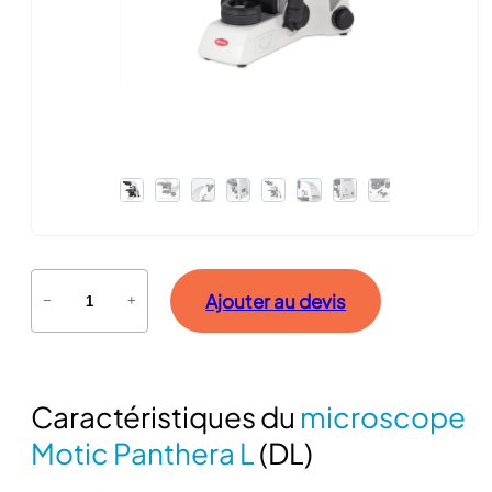
q
Ajouter au devis
−
+
u
a
n
t
Caractéristiques du
microscope
i
t
Motic Panthera L
(DL)
é