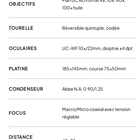
Plan UC Achromat 4×, 10×, 40×,
OBJECTIFS
é
100× huile
r
a
d
TOURELLE
Réversible quintuple, codée
i
g
OCULAIRES
UC-WF 10×/22mm, dioptrie ±4 dpt
i
t
a
PLATINE
185×145mm, course 75×50mm
l
e
i
CONDENSEUR
Abbe N.A. 0.90/1.25
n
t
Macro/Micro coaxial avec tension
é
FOCUS
réglable
g
r
é
DISTANCE