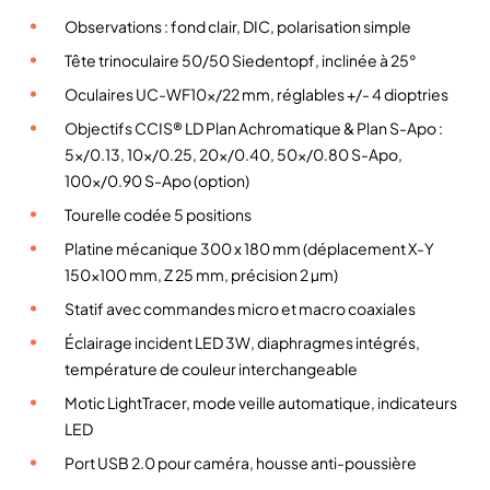
d
Observations : fond clair, DIC, polarisation simple
e
M
Tête trinoculaire 50/50 Siedentopf, inclinée à 25°
i
Oculaires UC-WF10x/22 mm, réglables +/- 4 dioptries
c
Objectifs CCIS® LD Plan Achromatique & Plan S-Apo :
r
5x/0.13, 10x/0.25, 20x/0.40, 50x/0.80 S-Apo,
o
100x/0.90 S-Apo (option)
s
Tourelle codée 5 positions
c
o
Platine mécanique 300 x 180 mm (déplacement X-Y
p
150×100 mm, Z 25 mm, précision 2 µm)
e
Statif avec commandes micro et macro coaxiales
d
Éclairage incident LED 3W, diaphragmes intégrés,
r
température de couleur interchangeable
o
i
Motic LightTracer, mode veille automatique, indicateurs
t
LED
p
Port USB 2.0 pour caméra, housse anti-poussière
o