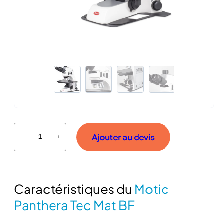
q
Ajouter au devis
−
+
u
a
n
t
Caractéristiques du
Motic
i
t
Panthera Tec Mat BF
é