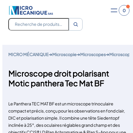
0
Recherche
Aller
au
MICRO MÉCANIQUE
➔
Microscopie
➔
Microscopes
➔
Microscope 
contenu
Microscope droit polarisant
Motic panthera Tec Mat BF
Le Panthera TEC MAT BF est un microscope trinoculaire
compact et précis, conçu pour les observations en fond clair,
DIC et polarisation simple. Il combine une tête Siedentopf
inclinée à 25°, des oculaires réglables grand champ et des
objectifs CCIS® LD Plan Achromatique & Plan S-Apo pour une