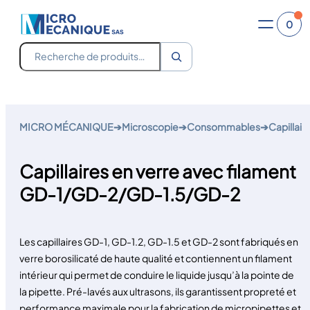
0
Recherche
Aller
au
MICRO MÉCANIQUE
➔
Microscopie
➔
Consommables
➔
Capillair
contenu
Capillaires en verre avec filament
GD-1/GD-2/GD-1.5/GD-2
Les capillaires GD-1, GD-1.2, GD-1.5 et GD-2 sont fabriqués en
verre borosilicaté de haute qualité et contiennent un filament
intérieur qui permet de conduire le liquide jusqu’à la pointe de
la pipette. Pré-lavés aux ultrasons, ils garantissent propreté et
performance maximale pour la fabrication de micropipettes et