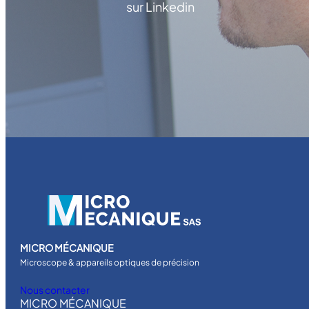
/
sur Linkedin
G
D
-
1
.
5
/
G
D
-
2
MICRO MÉCANIQUE
Microscope & appareils optiques de précision
Nous contacter
MICRO MÉCANIQUE