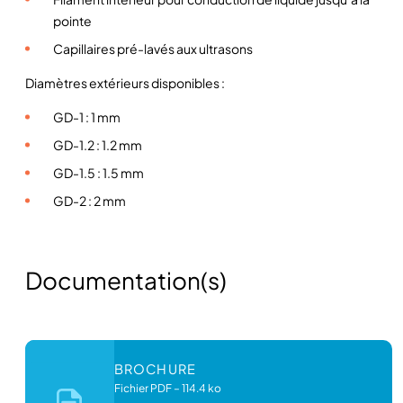
p
pointe
i
Capillaires pré-lavés aux ultrasons
l
l
Diamètres extérieurs disponibles :
a
GD-1 : 1 mm
i
r
GD-1.2 : 1.2 mm
e
GD-1.5 : 1.5 mm
s
GD-2 : 2 mm
e
n
v
e
Documentation(s)
r
r
e
a
BROCHURE
v
Fichier PDF
–
114.4 ko
e