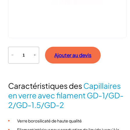
q
Ajouter au devis
−
+
u
a
n
t
Caractéristiques des
Capillaires
i
t
en verre avec filament GD-1/GD-
é
2/GD-1.5/GD-2
d
e
C
Verre borosilicaté de haute qualité
a
Filament intérieur pour conduction de liquide jusqu’à la