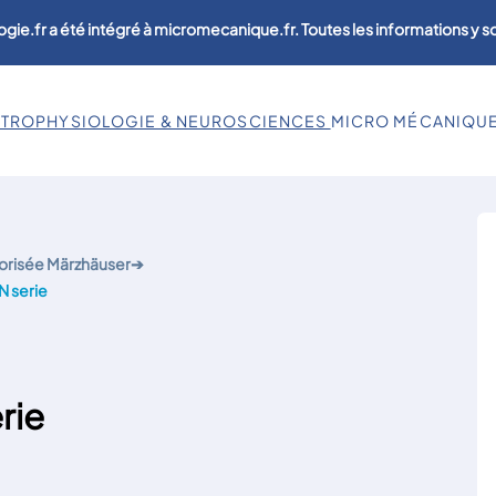
ogie.fr a été intégré à micromecanique.fr. Toutes les informations y 
CTROPHYSIOLOGIE & NEUROSCIENCES
MICRO MÉCANIQU
torisée Märzhäuser
➔
N serie
rie