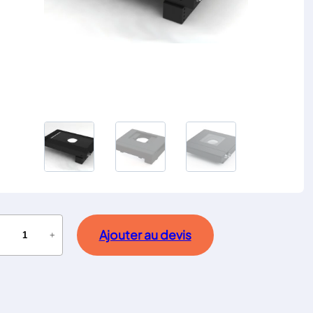
Ajouter au devis
−
+