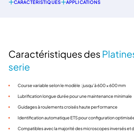
CARACTÉRISTIQUES
APPLICATIONS
Caractéristiques des
Platin
serie
Course variable selon le modèle : jusqu’à 600 × 600 mm
Lubrification longue durée pour une maintenance minimale
Guidages à roulements croisés haute performance
Identification automatique ETS pour configuration optimisé
Compatibles avec la majorité des microscopes inversés et d