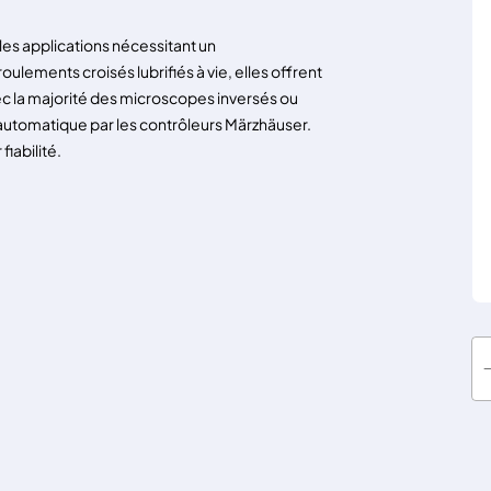
es applications nécessitant un
lements croisés lubrifiés à vie, elles offrent
c la majorité des microscopes inversés ou
automatique par les contrôleurs Märzhäuser.
iabilité.
q
u
a
n
t
i