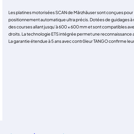
Les platines motorisées SCAN de Märzhäuser sont conçues pour l
positionnement automatique ultra précis. Dotées de guidages à rou
des courses allant jusqu’à 600 × 600 mm et sont compatibles ave
droits. La technologie ETS intégrée permet une reconnaissance 
La garantie étendue à 5 ans avec contrôleur TANGO confirme leur f