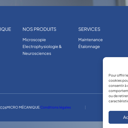
IQUE
NOS PRODUITS
SERVICES
Microscopie
Maintenance
Electrophysiologie &
Étalonnage
Neurosciences
Pour offrir 
cookies pou
consentir à 
comportement
ou de retire
caractéristi
MICRO MÉCANIQUE.
Conditions légales
026
Ac