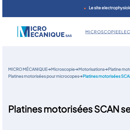
Le site electrophysiol
MICROSCOPIE
ELE
Aller
au
contenu
MICRO MÉCANIQUE
➔
Microscopie
➔
Motorisations
➔
Platine mo
Platines motorisées pour microcopes
➔
Platines motorisées SCA
Platines motorisées SCAN se