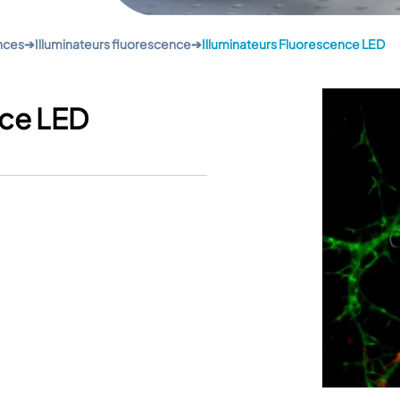
nces
➔
Illuminateurs fluorescence
➔
Illuminateurs Fluorescence LED
nce LED