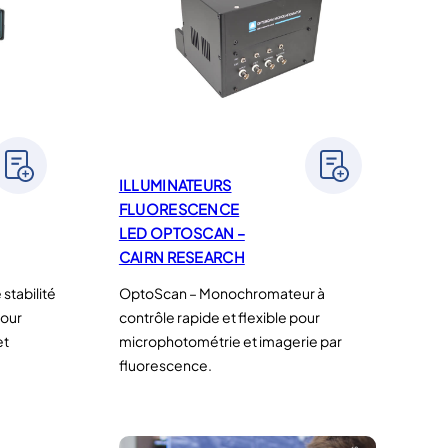
ILLUMINATEURS
FLUORESCENCE
LED OPTOSCAN –
CAIRN RESEARCH
stabilité
OptoScan – Monochromateur à
pour
contrôle rapide et flexible pour
et
microphotométrie et imagerie par
fluorescence.