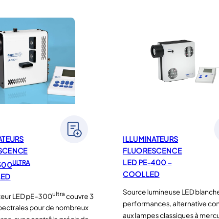
ATEURS
ILLUMINATEURS
SCENCE
FLUORESCENCE
LED PE-400 –
ULTRA
300
COOLLED
LED
Source lumineuse LED blanch
ultra
ateur LED pE-300
couvre 3
performances, alternative con
pectrales pour de nombreux
aux lampes classiques à merc