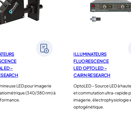
ATEURS
ILLUMINATEURS
SCENCE
FLUORESCENCE
ALED –
LED OPTOLED –
ESEARCH
CAIRN RESEARCH
mineuse LED pour imagerie
OptoLED – Source LED à haute 
ratiométrique (340/380 nm) à
et commutation ultra-rapide 
rformance.
imagerie, électrophysiologie 
optogénétique.