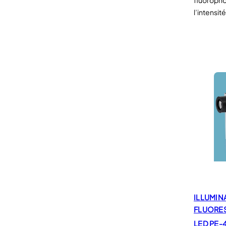
fluoropho
l’intensité
ILLUMIN
FLUORE
LED PE-