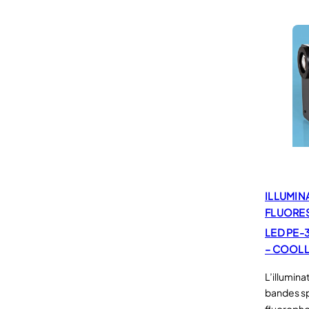
ILLUMIN
FLUORE
LED PE-
– COOL
L’illumin
bandes s