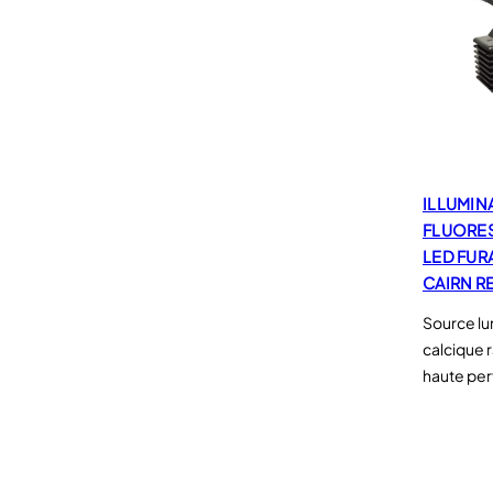
ILLUMIN
FLUORE
LED FUR
CAIRN R
Source lu
calcique 
haute pe