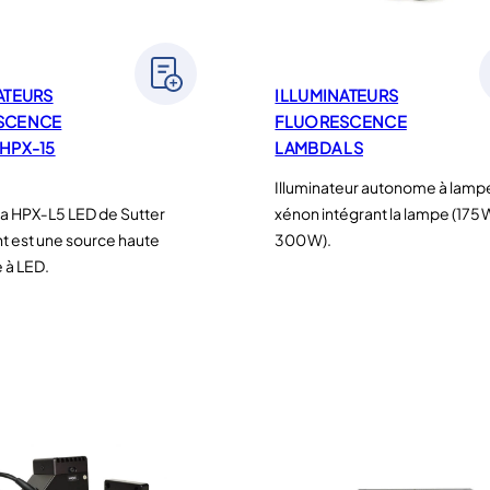
ATEURS
ILLUMINATEURS
SCENCE
FLUORESCENCE
HPX-15
LAMBDA LS
Illuminateur autonome à lamp
a HPX‑L5 LED de Sutter
xénon intégrant la lampe (175 
t est une source haute
300 W).
 à LED.