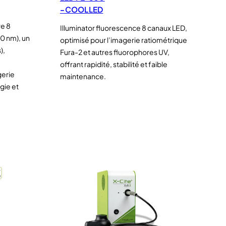
– COOLLED
re 8
Illuminator fluorescence 8 canaux LED,
0 nm), un
optimisé pour l’imagerie ratiométrique
),
Fura-2 et autres fluorophores UV,
offrant rapidité, stabilité et faible
gerie
maintenance.
gie et