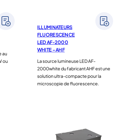
ILLUMINATEURS
FLUORESCENCE
LED AF-2000
WHITE – AHF
e au
W ou
La source lumineuse LED AF-
2000white du fabricant AHF est une
solution ultra-compacte pour la
microscopie de fluorescence.