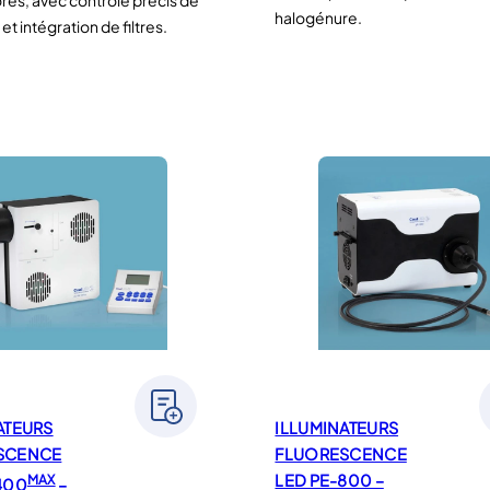
res, avec contrôle précis de
halogénure.
 et intégration de filtres.
ATEURS
ILLUMINATEURS
SCENCE
FLUORESCENCE
LED PE-800 –
MAX
400
–