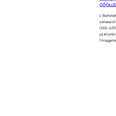
COOLL
L’illumin
canaux d’
(365–635 
µs et une
l’imagerie