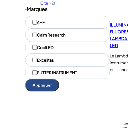
Cite
(2)
Marques
M
AHF
a
ILLUMIN
r
FLUORE
Cairn Research
q
LAMBDA 
u
LED
CoolLED
e
Le Lambd
s
Excelitas
Instrumen
puissance
SUTTER INSTRUMENT
Appliquer