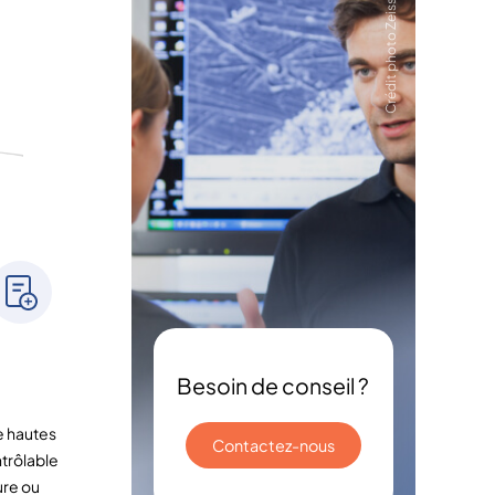
Crédit photo Zeiss
Besoin de conseil ?
e hautes
Contactez-nous
trôlable
ure ou