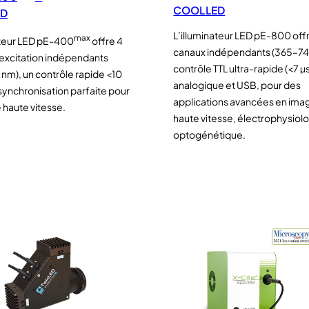
COOLLED
ED
L’illuminateur LED pE-800 off
max
ateur LED pE-400
offre 4
canaux indépendants (365–74
excitation indépendants
contrôle TTL ultra-rapide (<7 µs
nm), un contrôle rapide <10
analogique et USB, pour des
 synchronisation parfaite pour
applications avancées en ima
 haute vitesse.
haute vitesse, électrophysiolo
optogénétique.