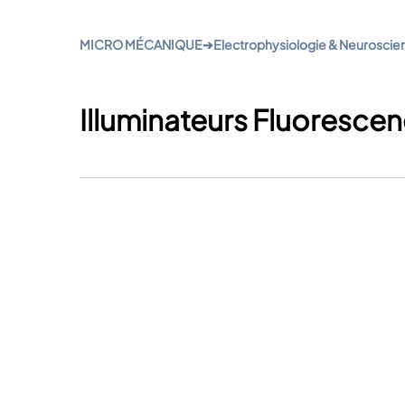
MICRO MÉCANIQUE
➔
Electrophysiologie & Neuroscie
Illuminateurs Fluoresce