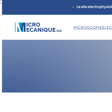
Le site electrophysiol
MICROSCOPIE
ELE
Aller
au
contenu