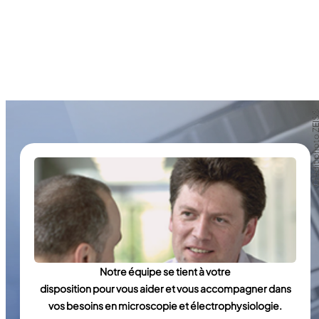
Crédit photo Z
Crédit photo Z
Notre équipe se tient à votre
disposition pour vous aider et vous accompagner dans
vos besoins en microscopie et électrophysiologie.