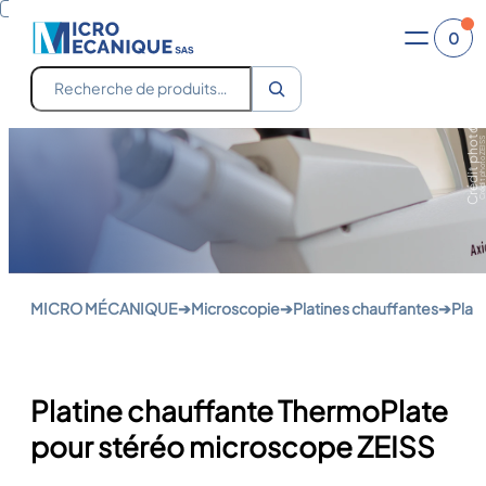
Crédit photo ZEISS
Crédit photo Evident-Olympus
0
Recherche
Aller
Crédit photo ZEISS
au
contenu
MICRO MÉCANIQUE
➔
Microscopie
➔
Platines chauffantes
➔
Plat
Platine chauffante ThermoPlate
pour stéréo microscope ZEISS