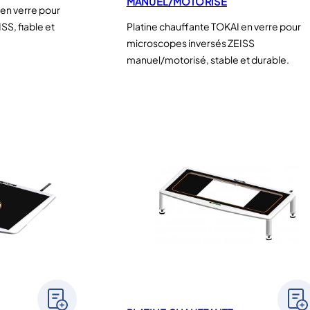
MANUEL/MOTORISÉ
 en verre pour
SS, fiable et
Platine chauffante TOKAI en verre pour
microscopes inversés ZEISS
manuel/motorisé, stable et durable.