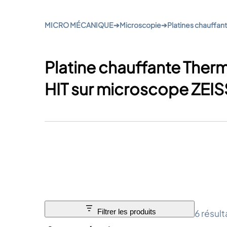
MICRO MÉCANIQUE
➔
Microscopie
➔
Platines chauffan
Platine chauffante Ther
HIT sur microscope ZEIS
6 résult
Filtrer les produits