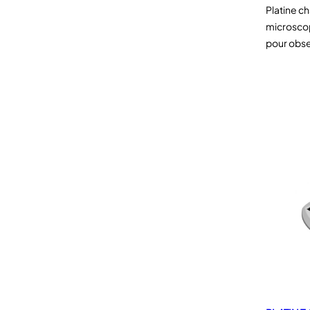
Platine c
microscop
pour obse