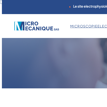
Le site electrophysiol
MICROSCOPIE
ELE
Aller
au
contenu