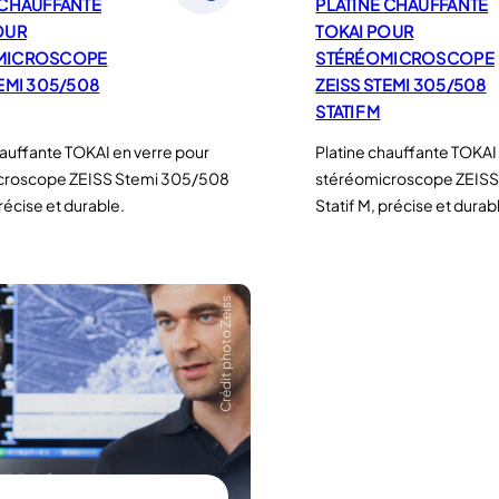
 CHAUFFANTE
PLATINE CHAUFFANTE
OUR
TOKAI POUR
MICROSCOPE
STÉRÉOMICROSCOPE
TEMI 305/508
ZEISS STEMI 305/508
STATIF M
hauffante TOKAI en verre pour
Platine chauffante TOKAI
croscope ZEISS Stemi 305/508
stéréomicroscope ZEIS
précise et durable.
Statif M, précise et durab
Crédit photo Zeiss