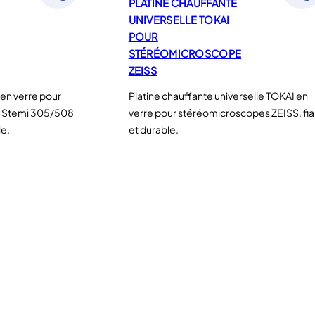
PLATINE CHAUFFANTE
UNIVERSELLE TOKAI
POUR
STÉRÉOMICROSCOPE
ZEISS
 en verre pour
Platine chauffante universelle TOKAI en
S Stemi 305/508
verre pour stéréomicroscopes ZEISS, fia
le.
et durable.