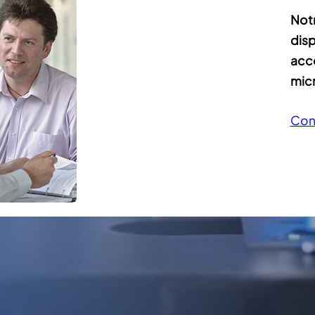
Notr
disp
acc
micr
Con