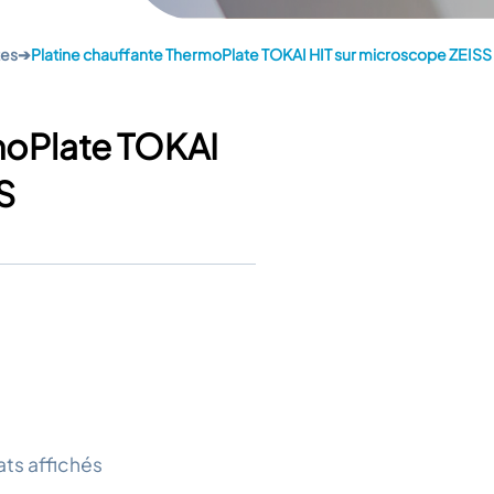
tes
➔
Platine chauffante ThermoPlate TOKAI HIT sur microscope ZEISS
moPlate TOKAI
S
ats affichés