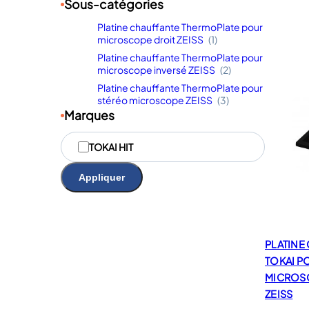
Sous-catégories
Platine chauffante ThermoPlate pour
microscope droit ZEISS
(1)
Platine chauffante ThermoPlate pour
microscope inversé ZEISS
(2)
Platine chauffante ThermoPlate pour
stéréo microscope ZEISS
(3)
Marques
M
TOKAI HIT
a
r
Appliquer
q
u
e
s
PLATINE
TOKAI P
MICROS
ZEISS