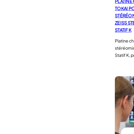
PLATINE
TOKAI P
STÉRÉO
ZEISS S
STATIF K
Platine c
stéréomi
Statif K, 