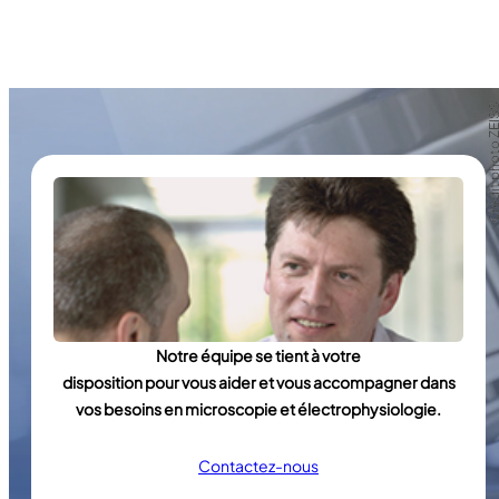
Crédit photo Z
Crédit photo Z
Notre équipe se tient à votre
disposition pour vous aider et vous accompagner dans
vos besoins en microscopie et électrophysiologie.
Contactez-nous