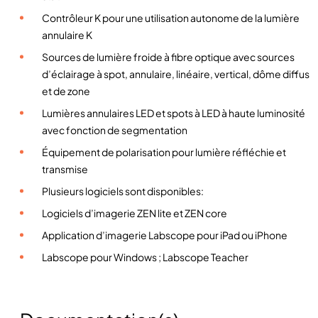
s
Contrôleur K pour une utilisation autonome de la lumière
s
annulaire K
Sources de lumière froide à fibre optique avec sources
d’éclairage à spot, annulaire, linéaire, vertical, dôme diffus
et de zone
Lumières annulaires LED et spots à LED à haute luminosité
avec fonction de segmentation
Équipement de polarisation pour lumière réfléchie et
transmise
Plusieurs logiciels sont disponibles:
Logiciels d’imagerie ZEN lite et ZEN core
Application d’imagerie Labscope pour iPad ou iPhone
Labscope pour Windows ; Labscope Teacher