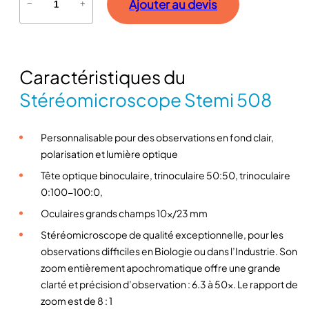
Ajouter au devis
−
+
u
a
n
t
Caractéristiques du
i
t
Stéréomicroscope Stemi 508
é
d
Personnalisable pour des observations en fond clair,
e
polarisation et lumière optique
S
t
Tête optique binoculaire, trinoculaire 50:50, trinoculaire
é
0:100-100:0,
r
Oculaires grands champs 10x/23 mm
é
Stéréomicroscope de qualité exceptionnelle, pour les
o
observations difficiles en Biologie ou dans l’Industrie. Son
m
zoom entièrement apochromatique offre une grande
i
clarté et précision d’observation : 6.3 à 50x. Le rapport de
c
zoom est de 8 : 1
r