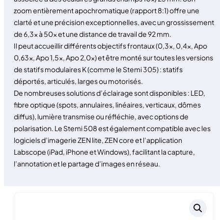
zoom entièrement apochromatique (rapport 8:1) offre une
clarté et une précision exceptionnelles, avec un grossissement
de 6,3× à 50× et une distance de travail de 92 mm.
Il peut accueillir différents objectifs frontaux (0,3×, 0,4×, Apo
0,63×, Apo 1,5×, Apo 2,0×) et être monté sur toutes les versions
de statifs modulaires K (comme le Stemi 305) : statifs
déportés, articulés, larges ou motorisés.
De nombreuses solutions d’éclairage sont disponibles : LED,
fibre optique (spots, annulaires, linéaires, verticaux, dômes
diffus), lumière transmise ou réfléchie, avec options de
polarisation. Le Stemi 508 est également compatible avec les
logiciels d’imagerie ZEN lite, ZEN core et l’application
Labscope (iPad, iPhone et Windows), facilitant la capture,
l’annotation et le partage d’images en réseau.