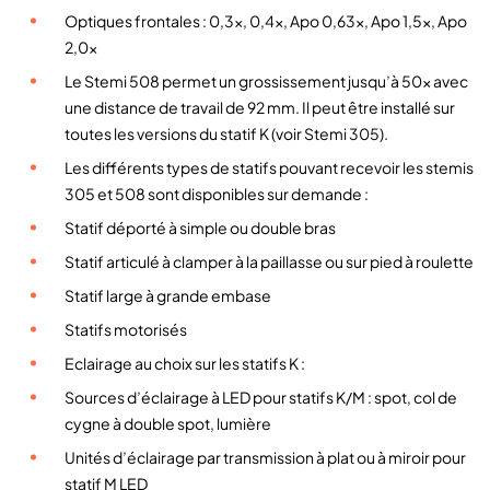
Optiques frontales : 0,3×, 0,4×, Apo 0,63×, Apo 1,5×, Apo
o
2,0×
s
c
Le Stemi 508 permet un grossissement jusqu’à 50x avec
o
une distance de travail de 92 mm. Il peut être installé sur
p
toutes les versions du statif K (voir Stemi 305).
e
Les différents types de statifs pouvant recevoir les stemis
S
305 et 508 sont disponibles sur demande :
t
Statif déporté à simple ou double bras
e
m
Statif articulé à clamper à la paillasse ou sur pied à roulette
i
Statif large à grande embase
5
Statifs motorisés
0
8
Eclairage au choix sur les statifs K :
–
Sources d’éclairage à LED pour statifs K/M : spot, col de
Z
cygne à double spot, lumière
e
Unités d’éclairage par transmission à plat ou à miroir pour
i
statif M LED