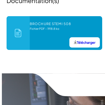
Documentation(s)
BROCHURE STEMI 508
Fichier PDF
–
1918.8 ko
Télécharger