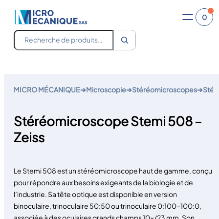
0
Recherche
Aller
au
MICRO MÉCANIQUE
➔
Microscopie
➔
Stéréomicroscopes
➔
Stér
contenu
Stéréomicroscope Stemi 508 –
Zeiss
Le Stemi 508 est un stéréomicroscope haut de gamme, conçu
pour répondre aux besoins exigeants de la biologie et de
l’industrie. Sa tête optique est disponible en version
binoculaire, trinoculaire 50:50 ou trinoculaire 0:100–100:0,
associée à des oculaires grands champs 10x/23 mm. Son