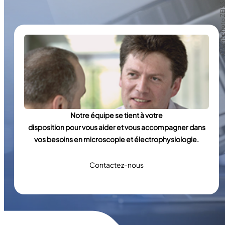
Crédit photo Z
Crédit photo Z
Notre équipe se tient à votre
disposition pour vous aider et vous accompagner dans
vos besoins en microscopie et électrophysiologie.
Contactez-nous