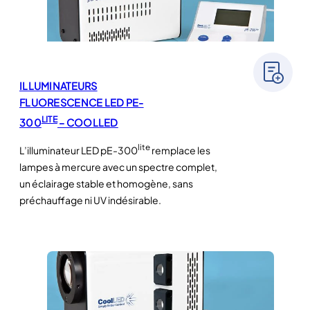
ILLUMINATEURS
FLUORESCENCE LED PE-
LITE
300
– COOLLED
lite
L’illuminateur LED pE-300
remplace les
lampes à mercure avec un spectre complet,
un éclairage stable et homogène, sans
préchauffage ni UV indésirable.