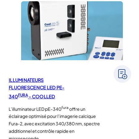
ILLUMINATEURS
FLUORESCENCE LED PE-
FURA
340
– COOLLED
fura
L’illuminateur LED pE-340
offre un
éclairage optimisé pour l’imagerie calcique
Fura-2, avec excitation 340/380 nm, spectre
additionnel et contrôle rapide en
microseconde.