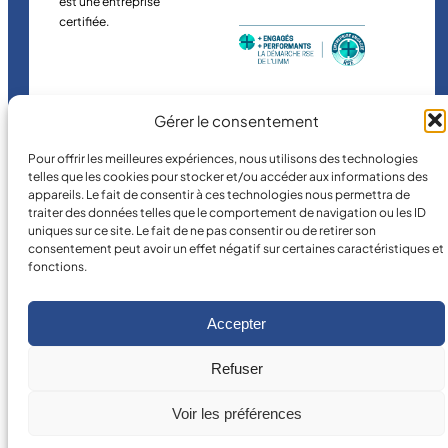
est une entreprise
certifiée.
Gérer le consentement
Pour offrir les meilleures expériences, nous utilisons des technologies
telles que les cookies pour stocker et/ou accéder aux informations des
©
2026
MICRO MÉCANIQUE.
appareils. Le fait de consentir à ces technologies nous permettra de
Conditions légales
traiter des données telles que le comportement de navigation ou les ID
uniques sur ce site. Le fait de ne pas consentir ou de retirer son
consentement peut avoir un effet négatif sur certaines caractéristiques et
fonctions.
Accepter
Refuser
Voir les préférences