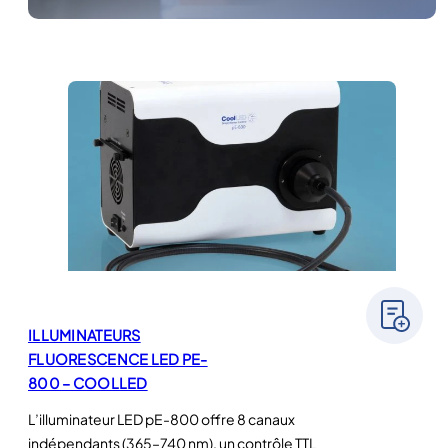
ILLUMINATEURS
FLUORESCENCE LED PE-
800 – COOLLED
L’illuminateur LED pE-800 offre 8 canaux
indépendants (365–740 nm), un contrôle TTL