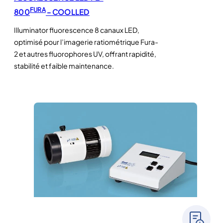
FURA
800
– COOLLED
Illuminator fluorescence 8 canaux LED,
optimisé pour l’imagerie ratiométrique Fura-
2 et autres fluorophores UV, offrant rapidité,
stabilité et faible maintenance.