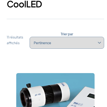
CoolLED
Trier par
11 résultats
affichés