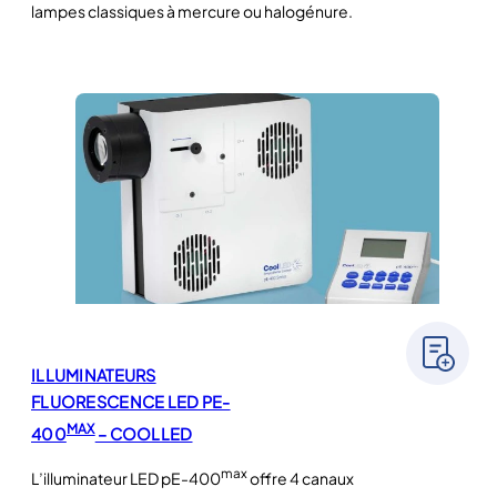
lampes classiques à mercure ou halogénure.
ILLUMINATEURS
FLUORESCENCE LED PE-
MAX
400
– COOLLED
max
L’illuminateur LED pE-400
offre 4 canaux