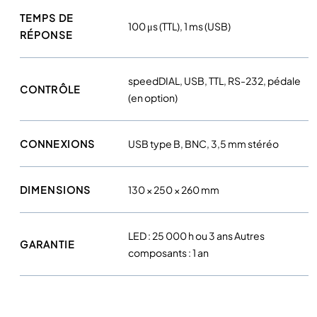
l
TEMPS DE
i
100 μs (TTL), 1 ms (USB)
RÉPONSE
s
I
I
speedDIAL, USB, TTL, RS-232, pédale
CONTRÔLE
(en option)
CONNEXIONS
USB type B, BNC, 3,5 mm stéréo
DIMENSIONS
130 × 250 × 260 mm
LED : 25 000 h ou 3 ans Autres
GARANTIE
composants : 1 an