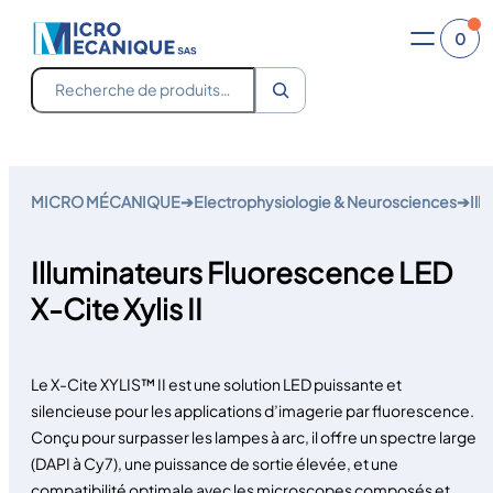
0
Recherche
Aller
au
MICRO MÉCANIQUE
➔
Electrophysiologie & Neurosciences
➔
Ill
contenu
Illuminateurs Fluorescence LED
X-Cite Xylis II
Le X-Cite XYLIS™ II est une solution LED puissante et
silencieuse pour les applications d’imagerie par fluorescence.
Conçu pour surpasser les lampes à arc, il offre un spectre large
(DAPI à Cy7), une puissance de sortie élevée, et une
compatibilité optimale avec les microscopes composés et