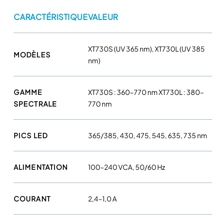
e
CARACTÉRISTIQUE
VALEUR
s
c
e
XT730S (UV 365 nm), XT730L (UV 385
MODÈLES
n
nm)
c
e
L
GAMME
XT730S : 360–770 nm XT730L : 380–
E
SPECTRALE
770 nm
D
X
PICS LED
365/385, 430, 475, 545, 635, 735 nm
-
C
i
ALIMENTATION
100–240 VCA, 50/60 Hz
t
e
X
COURANT
2,4–1,0 A
y