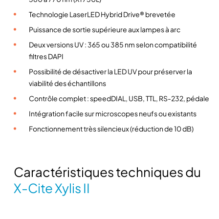
e
Technologie LaserLED Hybrid Drive® brevetée
I
l
Puissance de sortie supérieure aux lampes à arc
l
Deux versions UV : 365 ou 385 nm selon compatibilité
u
filtres DAPI
m
Possibilité de désactiver la LED UV pour préserver la
i
viabilité des échantillons
n
Contrôle complet : speedDIAL, USB, TTL, RS-232, pédale
a
t
Intégration facile sur microscopes neufs ou existants
e
Fonctionnement très silencieux (réduction de 10 dB)
u
r
s
Caractéristiques techniques du
F
l
X-Cite Xylis II
u
o
r