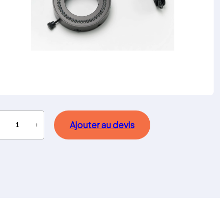
Ajouter au devis
−
+