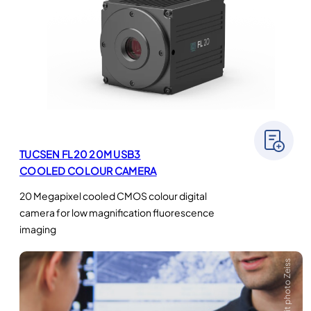
TUCSEN FL20 20M USB3
COOLED COLOUR CAMERA
20 Megapixel cooled CMOS colour digital
camera for low magnification fluorescence
imaging
Crédit photo Zeiss