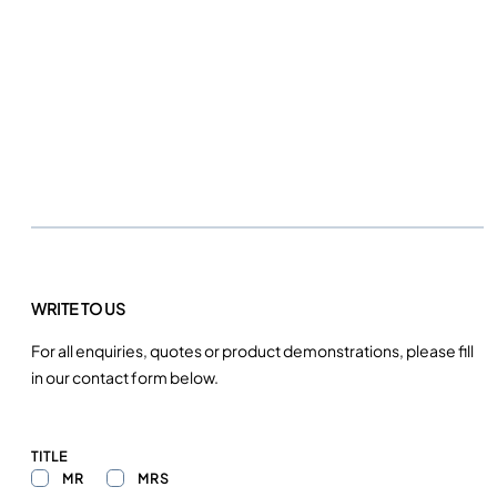
WRITE TO US
For all enquiries, quotes or product demonstrations, please fill
in our contact form below.
TITLE
MR
MRS