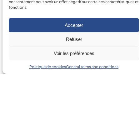
consentement peut avoir un effet négatif sur certaines caractéristiques et
fonctions.
Accepter
POSITION
Refuser
Voir les préférences
CITY*
Politique de cookies
General terms and conditions
POSTAL CODE*
FIELD OF ACTIVITY