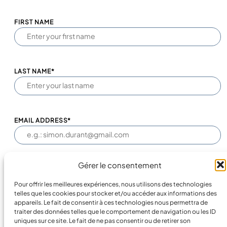
FIRST NAME
LAST NAME*
EMAIL ADDRESS*
Gérer le consentement
PHONE NUMBER*
Pour offrir les meilleures expériences, nous utilisons des technologies
telles que les cookies pour stocker et/ou accéder aux informations des
appareils. Le fait de consentir à ces technologies nous permettra de
traiter des données telles que le comportement de navigation ou les ID
COMPANY*
uniques sur ce site. Le fait de ne pas consentir ou de retirer son