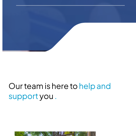
Our team is here to
help and
support
you
.