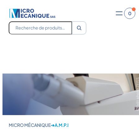
Skip
Crédit photo Zeiss
Crédit photo Zeiss
to
0
content
Recherche
Crédit photo Z
MICRO MÉCANIQUE
➔
A.M.P.I