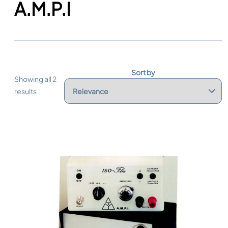
A.M.P.I
Sort by
Showing all 2
results