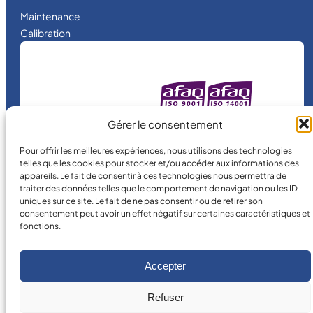
Maintenance
Calibration
MICRO MÉCANIQUE
Gérer le consentement
is a certified
company.
Pour offrir les meilleures expériences, nous utilisons des technologies
telles que les cookies pour stocker et/ou accéder aux informations des
appareils. Le fait de consentir à ces technologies nous permettra de
traiter des données telles que le comportement de navigation ou les ID
uniques sur ce site. Le fait de ne pas consentir ou de retirer son
consentement peut avoir un effet négatif sur certaines caractéristiques et
fonctions.
©
2026
MICRO MÉCANIQUE.
Accepter
Legal terms and conditions
Refuser