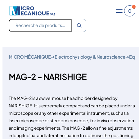
0
Recherche
Skip
to
MICRO MÉCANIQUE
➔
Electrophysiology & Neuroscience
➔
Equi
content
MAG-2 – NARISHIGE
The MAG-2 is a swivel mouse head holder designed by
NARISHIGE. It is extremely compact and can be placed under a
microscope or any other experimental instrument, such as a
laser microscope or stereomicroscope, for in vivo observation
and imaging experiments. The MAG-2 allows fine adjustments
in longitudinal and lateral inclination to optimise the positioning