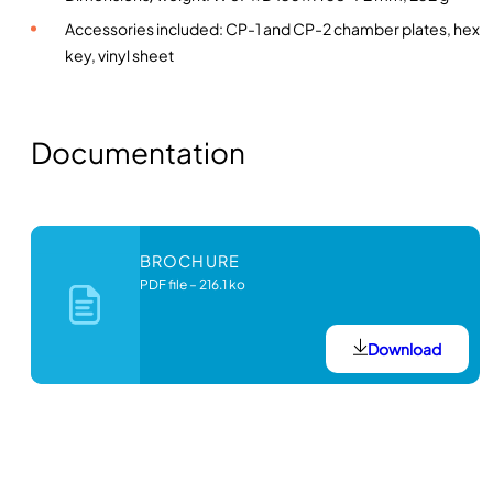
G
Accessories included: CP-1 and CP-2 chamber plates, hex
E
key, vinyl sheet
q
u
a
n
Documentation
t
i
t
y
BROCHURE
PDF file
–
216.1 ko
Download