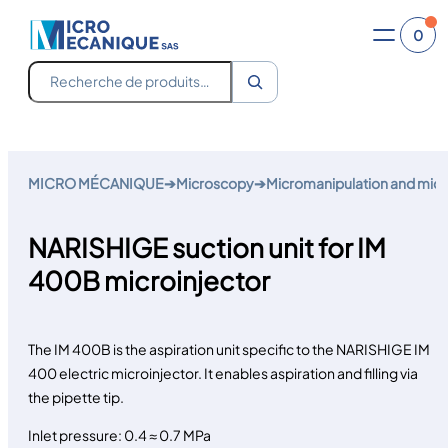
0
Recherche
Skip
to
MICRO MÉCANIQUE
➔
Microscopy
➔
Micromanipulation and micr
content
NARISHIGE suction unit for IM
400B microinjector
The IM 400B is the aspiration unit specific to the NARISHIGE IM
400 electric microinjector. It enables aspiration and filling via
the pipette tip.
Inlet pressure: 0.4 ≈ 0.7 MPa